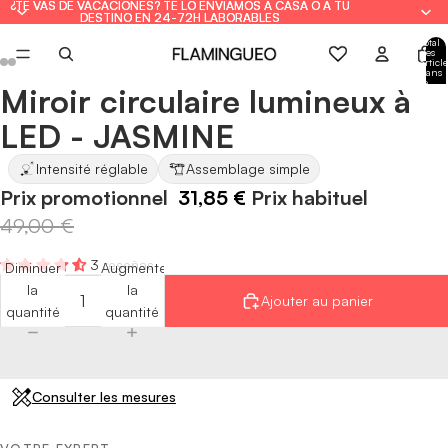
¿TE VAS DE VACACIONES? TE LO ENVIAMOS A CASA O A TU
¿TE VAS DE VACACIONES? TE LO ENVIAMOS A CASA O A TU
DESTINO EN 24-72H LABORABLES
DESTINO EN 24-72H LABORABLES
Total
des
article
dans
le
Miroir circulaire lumineux à
panie
Ouvrir
Ouvrir
Ouvrir
Ouvrir
Ouvrir
Ouvrir
: 0
l'image
l'image
l'image
l'image
l'image
l'image
LED - JASMINE
en
en
en
en
en
en
plein
plein
plein
plein
plein
plein
Intensité réglable
Assemblage simple
écran
écran
écran
écran
écran
écran
Prix promotionnel
31,85 €
Prix habituel
49,00 €
3 reseñas
Diminuer
Augmenter
la
la
Ajouter au panier
quantité
quantité
Consulter les mesures