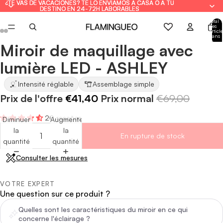
¿TE VAS DE VACACIONES? TE LO ENVIAMOS A CASA O A TU
¿TE VAS DE VACACIONES? TE LO ENVIAMOS A CASA O A TU
DESTINO EN 24-72H LABORABLES
DESTINO EN 24-72H LABORABLES
Total
des
article
dans
le
Miroir de maquillage avec
panie
Ouvrir
Ouvrir
Ouvrir
Ouvrir
Ouvrir
Ouvrir
: 0
l'image
l'image
l'image
l'image
l'image
l'image
lumière LED - ASHLEY
en
en
en
en
en
en
plein
plein
plein
plein
plein
plein
Intensité réglable
Assemblage simple
écran
écran
écran
écran
écran
écran
Prix de l'offre
€41,40
Prix normal
€69,00
20 reseñas
Diminuer
Augmenter
la
la
En rupture de stock
quantité
quantité
Consulter les mesures
VOTRE EXPERT
Une question sur ce produit ?
Quelles sont les caractéristiques du miroir en ce qui
concerne l'éclairage ?