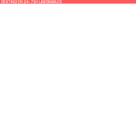
U DESTINO EN 24-72H LABORABLES
U DESTINO EN 24-72H LABORABLES