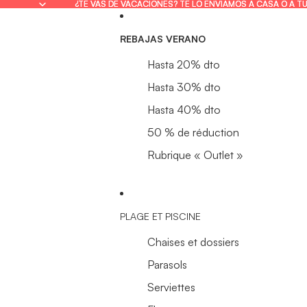
¿TE VAS DE VACACIONES? TE LO ENVIAMOS A CASA O A T
¿TE VAS DE VACACIONES? TE LO ENVIAMOS A CASA O A T
REBAJAS VERANO
Hasta 20% dto
Hasta 30% dto
Hasta 40% dto
50 % de réduction
Rubrique « Outlet »
PLAGE ET PISCINE
Chaises et dossiers
Parasols
Serviettes