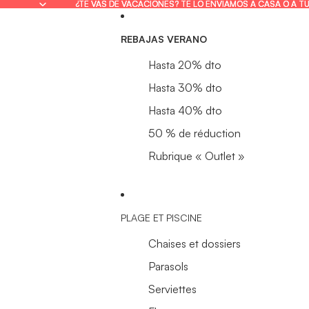
¿TE VAS DE VACACIONES? TE LO ENVIAMOS A CASA O A T
¿TE VAS DE VACACIONES? TE LO ENVIAMOS A CASA O A T
REBAJAS VERANO
Hasta 20% dto
Hasta 30% dto
Hasta 40% dto
50 % de réduction
Rubrique « Outlet »
PLAGE ET PISCINE
Chaises et dossiers
Parasols
Serviettes