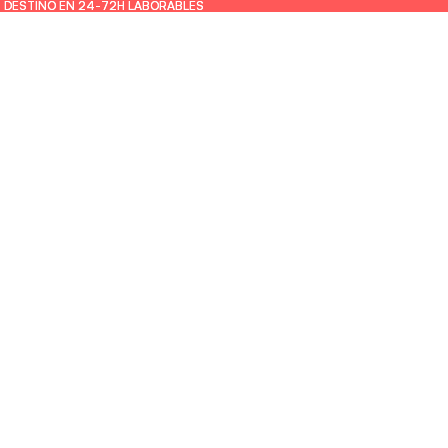
U DESTINO EN 24-72H LABORABLES
U DESTINO EN 24-72H LABORABLES