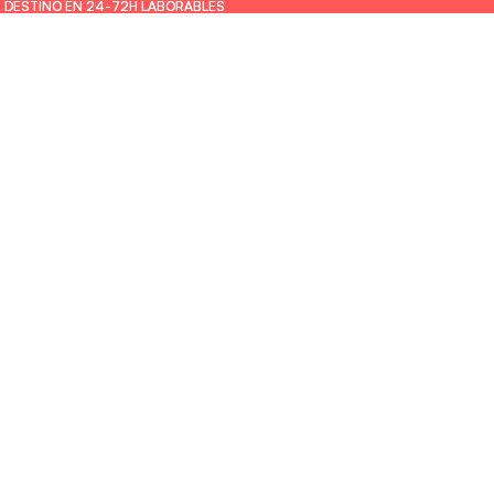
U DESTINO EN 24-72H LABORABLES
U DESTINO EN 24-72H LABORABLES