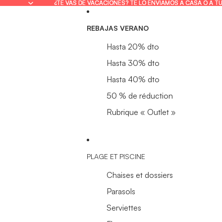
¿TE VAS DE VACACIONES? TE LO ENVIAMOS A CASA O A T
¿TE VAS DE VACACIONES? TE LO ENVIAMOS A CASA O A T
REBAJAS VERANO
Hasta 20% dto
Hasta 30% dto
Hasta 40% dto
50 % de réduction
Rubrique « Outlet »
PLAGE ET PISCINE
Chaises et dossiers
Parasols
Serviettes