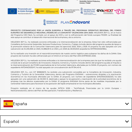
España
Manguitos de neopreno para piscina – PEACH
€14,30
€22,00
Language
Español
AJOUTER AU PANIER