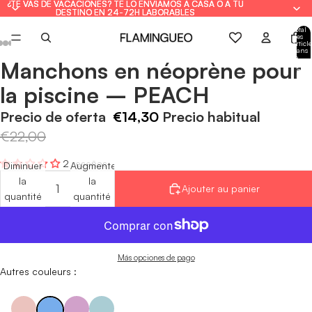
¿TE VAS DE VACACIONES? TE LO ENVIAMOS A CASA O A TU
¿TE VAS DE VACACIONES? TE LO ENVIAMOS A CASA O A TU
DESTINO EN 24-72H LABORABLES
DESTINO EN 24-72H LABORABLES
Total
des
article
dans
le
Manchons en néoprène pour
panie
Ouvrir
Ouvrir
Ouvrir
Ouvrir
Ouvrir
Ouvrir
Ouvrir
: 0
l'image
l'image
l'image
l'image
l'image
l'image
l'image
la piscine – PEACH
en
en
en
en
en
en
en
plein
plein
plein
plein
plein
plein
plein
Precio de oferta
€14,30
Precio habitual
écran
écran
écran
écran
écran
écran
écran
€22,00
2 reseñas
Diminuer
Augmenter
la
la
Ajouter au panier
quantité
quantité
Más opciones de pago
Autres couleurs :