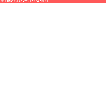
U DESTINO EN 24-72H LABORABLES
U DESTINO EN 24-72H LABORABLES