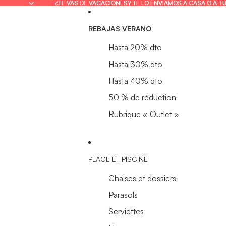
¿TE VAS DE VACACIONES? TE LO ENVIAMOS A CASA O A T
¿TE VAS DE VACACIONES? TE LO ENVIAMOS A CASA O A T
REBAJAS VERANO
Hasta 20% dto
Hasta 30% dto
Hasta 40% dto
50 % de réduction
Rubrique « Outlet »
PLAGE ET PISCINE
Chaises et dossiers
Parasols
Serviettes