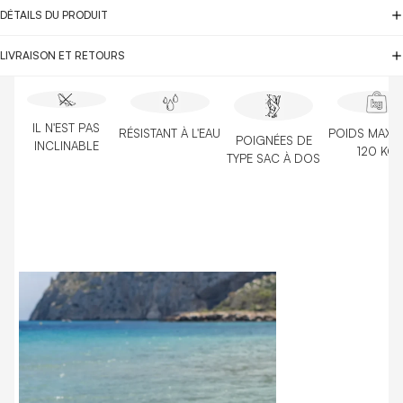
DÉTAILS DU PRODUIT
LIVRAISON ET RETOURS
IL N'EST PAS
POIDS MAXIM
RÉSISTANT À L'EAU
POIGNÉES DE
INCLINABLE
120 KG
TYPE SAC À DOS
DIMENSI
Dimensions : 5
équipé de bre
type sac à d