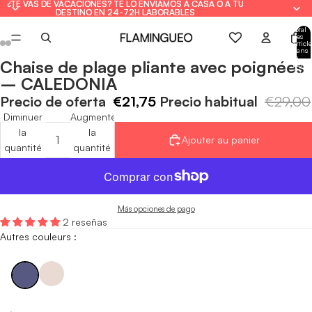
¿TE VAS DE VACACIONES? TE LO ENVIAMOS A CASA O A TU
¿TE VAS DE VACACIONES? TE LO ENVIAMOS A CASA O A TU
DESTINO EN 24-72H LABORABLES
DESTINO EN 24-72H LABORABLES
Total
des
article
dans
le
Chaise de plage pliante avec poignées
panie
Ouvrir
Ouvrir
Ouvrir
Ouvrir
Ouvrir
Ouvrir
: 0
– CALEDONIA
l'image
l'image
l'image
l'image
l'image
l'image
en
en
en
en
en
en
Precio de oferta
€21,75
Precio habitual
€29,00
plein
plein
plein
plein
plein
plein
Diminuer
Augmenter
écran
écran
écran
écran
écran
écran
la
la
Ajouter au panier
quantité
quantité
Más opciones de pago
2 reseñas
Autres couleurs :