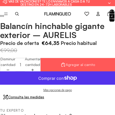
¿TE VAS DE VACACIONES? TE LO ENVIAMOS A CASA O A TU
¿TE VAS DE VACACIONES? TE LO ENVIAMOS A CASA O A TU
DESTINO EN 24-72H LABORABLES
DESTINO EN 24-72H LABORABLES
Total d
artícul
en el
carrito
0
Balancín hinchable gigante
Abrir
Abrir
Abrir
Abrir
Abrir
Abrir
imagen
imagen
imagen
imagen
imagen
imagen
exterior – AURELIS
a
a
a
a
a
a
pantalla
pantalla
pantalla
pantalla
pantalla
pantalla
Precio de oferta
€64,35
Precio habitual
completa
completa
completa
completa
completa
completa
€99,00
Disminuir
Aumentar
cantidad
cantidad
Agregar al carrito
Más opciones de pago
Consulta las medidas
TU EXPERTO