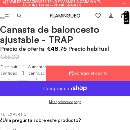
¿TE VAS DE VACACIONES? TE LO ENVIAMOS A CASA O A TU
¿TE VAS DE VACACIONES? TE LO ENVIAMOS A CASA O A TU
DESTINO EN 24-72H LABORABLES
DESTINO EN 24-72H LABORABLES
Total d
artícul
en el
carrito
0
Canasta de baloncesto
Abrir
Abrir
Abrir
Abrir
Abrir
Abrir
imagen
imagen
imagen
imagen
imagen
imagen
ajustable - TRAP
a
a
a
a
a
a
pantalla
pantalla
pantalla
pantalla
pantalla
pantalla
Precio de oferta
€48,75
Precio habitual
completa
completa
completa
completa
completa
completa
€65,00
Disminuir
Aumentar
cantidad
cantidad
Agregar al carrito
Más opciones de pago
TU EXPERTO
¿Una pregunta sobre este producto?