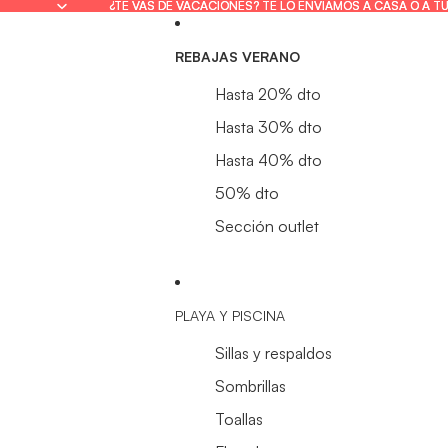
¿TE VAS DE VACACIONES? TE LO ENVIAMOS A CASA O A T
¿TE VAS DE VACACIONES? TE LO ENVIAMOS A CASA O A T
REBAJAS VERANO
Hasta 20% dto
Hasta 30% dto
Hasta 40% dto
50% dto
Sección outlet
PLAYA Y PISCINA
Sillas y respaldos
Sombrillas
Toallas