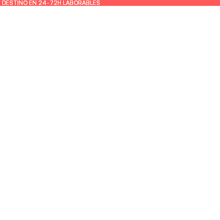
U DESTINO EN 24-72H LABORABLES
U DESTINO EN 24-72H LABORABLES