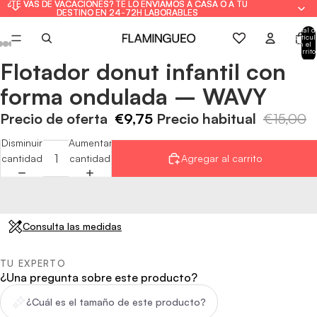
¿TE VAS DE VACACIONES? TE LO ENVIAMOS A CASA O A TU
¿TE VAS DE VACACIONES? TE LO ENVIAMOS A CASA O A TU
DESTINO EN 24-72H LABORABLES
DESTINO EN 24-72H LABORABLES
Total d
artícul
en el
carrito
0
Flotador donut infantil con
Abrir
Abrir
Abrir
Abrir
Abrir
Abrir
Abrir
imagen
imagen
imagen
imagen
imagen
imagen
imagen
forma ondulada – WAVY
a
a
a
a
a
a
a
pantalla
pantalla
pantalla
pantalla
pantalla
pantalla
pantalla
Precio de oferta
€9,75
Precio habitual
€15,00
completa
completa
completa
completa
completa
completa
completa
Disminuir
Aumentar
cantidad
cantidad
Agregar al carrito
Consulta las medidas
TU EXPERTO
¿Una pregunta sobre este producto?
¿Cuál es el tamaño de este producto?