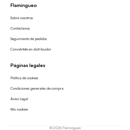
Flamingueo
Sobre nosotros
Contáctanos
Seguimiento de pedidos
Conviértete en distribuidor
Páginas legales
Política de cookies
Condiciones generales de compra
Política de reembolso
Aviso Legal
Política de privacidad
Mis cookies
Términos del servicio
Política de envío
© 2026
Flamingueo