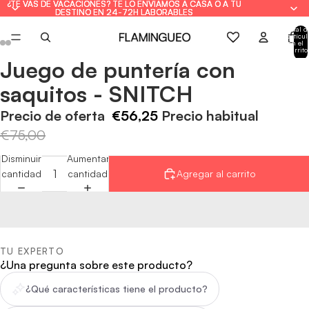
¿TE VAS DE VACACIONES? TE LO ENVIAMOS A CASA O A TU
¿TE VAS DE VACACIONES? TE LO ENVIAMOS A CASA O A TU
DESTINO EN 24-72H LABORABLES
DESTINO EN 24-72H LABORABLES
Total d
artícul
en el
carrito
0
Juego de puntería con
Abrir
Abrir
Abrir
Abrir
Abrir
Abrir
imagen
imagen
imagen
imagen
imagen
imagen
saquitos - SNITCH
a
a
a
a
a
a
pantalla
pantalla
pantalla
pantalla
pantalla
pantalla
Precio de oferta
€56,25
Precio habitual
completa
completa
completa
completa
completa
completa
€75,00
Disminuir
Aumentar
cantidad
cantidad
Agregar al carrito
TU EXPERTO
¿Una pregunta sobre este producto?
¿Qué características tiene el producto?