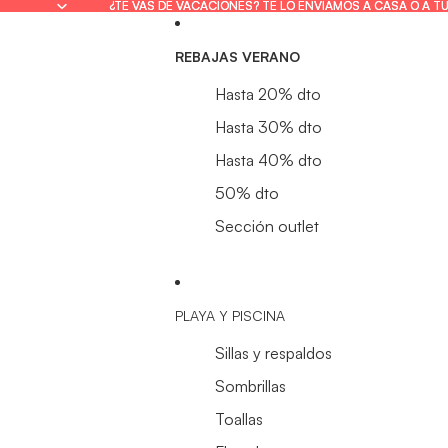
¿TE VAS DE VACACIONES? TE LO ENVIAMOS A CASA O A T
¿TE VAS DE VACACIONES? TE LO ENVIAMOS A CASA O A T
REBAJAS VERANO
Hasta 20% dto
Hasta 30% dto
Hasta 40% dto
50% dto
Sección outlet
PLAYA Y PISCINA
Sillas y respaldos
Sombrillas
Toallas