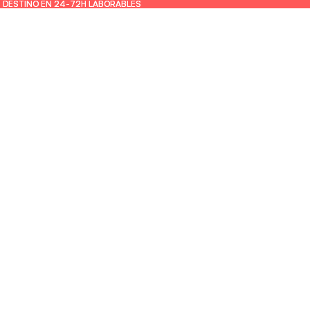
U DESTINO EN 24-72H LABORABLES
U DESTINO EN 24-72H LABORABLES