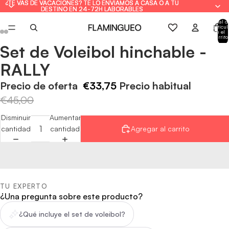
¿TE VAS DE VACACIONES? TE LO ENVIAMOS A CASA O A TU
¿TE VAS DE VACACIONES? TE LO ENVIAMOS A CASA O A TU
DESTINO EN 24-72H LABORABLES
DESTINO EN 24-72H LABORABLES
Total d
artícul
en el
carrito
0
Set de Voleibol hinchable -
Abrir
Abrir
Abrir
Abrir
Abrir
Abrir
imagen
imagen
imagen
imagen
imagen
imagen
RALLY
a
a
a
a
a
a
pantalla
pantalla
pantalla
pantalla
pantalla
pantalla
Precio de oferta
€33,75
Precio habitual
completa
completa
completa
completa
completa
completa
€45,00
Disminuir
Aumentar
cantidad
cantidad
Agregar al carrito
TU EXPERTO
¿Una pregunta sobre este producto?
¿Qué incluye el set de voleibol?