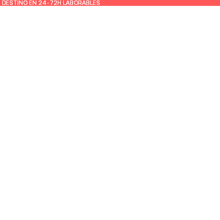
U DESTINO EN 24-72H LABORABLES
U DESTINO EN 24-72H LABORABLES