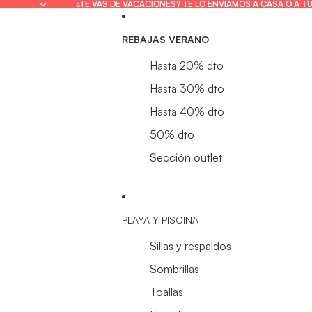
¿TE VAS DE VACACIONES? TE LO ENVIAMOS A CASA O A T
¿TE VAS DE VACACIONES? TE LO ENVIAMOS A CASA O A T
REBAJAS VERANO
Hasta 20% dto
Hasta 30% dto
Hasta 40% dto
50% dto
Sección outlet
PLAYA Y PISCINA
Sillas y respaldos
Sombrillas
Toallas