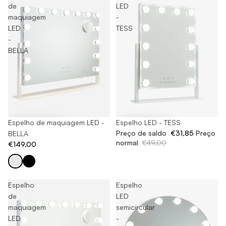
de
LED
maquiagem
-
LED
TESS
-
BELLA
Espelho de maquiagem LED -
-35%
Espelho LED - TESS
Preço de saldo
€31,85
Preço
BELLA
normal
€49,00
€149,00
Espelho
Espelho
de
LED
maquiagem
semicircular
LED
-