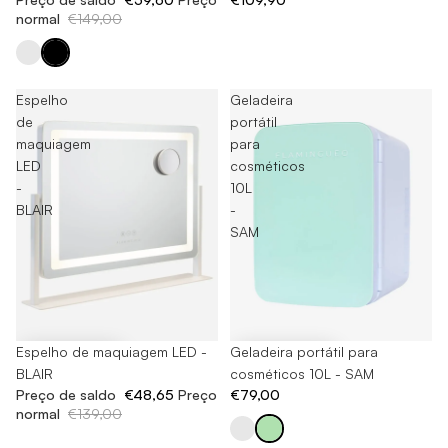
normal
€149,00
Espelho
Geladeira
de
portátil
maquiagem
para
LED
cosméticos
-
10L
BLAIR
-
SAM
-65%
Espelho de maquiagem LED -
Geladeira portátil para
BLAIR
cosméticos 10L - SAM
Preço de saldo
€48,65
Preço
€79,00
normal
€139,00