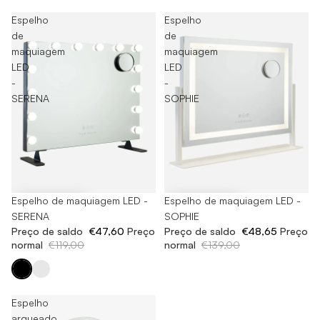
Espelho
Espelho
de
de
maquiagem
maquiagem
LED
LED
-
-
SERENA
SOPHIE
-60%
Espelho de maquiagem LED -
-65%
Espelho de maquiagem LED -
SERENA
SOPHIE
Preço de saldo
€47,60
Preço
Preço de saldo
€48,65
Preço
normal
€119,00
normal
€139,00
Espelho
arqueado