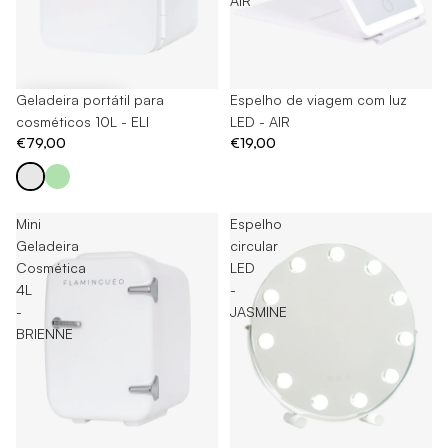
AIR
Geladeira portátil para
Esgotado
Espelho de viagem com luz
cosméticos 10L - ELI
LED - AIR
€79,00
€19,00
Mini
Espelho
Geladeira
circular
Cosmética
LED
4L
-
-
JASMINE
BRIENNE