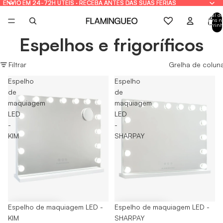
ENVIO EM 24-72H ÚTEIS · RECEBA ANTES DAS SUAS FÉRIAS
ENVIO EM 24-72H ÚTEIS · RECEBA ANTES DAS SUAS FÉRIAS
Total de
itens n
carrinh
0
Espelhos e frigoríficos
Filtrar
Grelha de colun
Espelho
Espelho
de
de
maquiagem
maquiagem
LED
LED
-
-
KIM
SHARPAY
Espelho de maquiagem LED -
-25%
Espelho de maquiagem LED -
KIM
SHARPAY