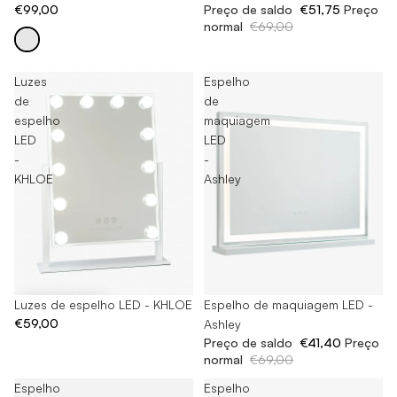
€99,00
Preço de saldo
€51,75
Preço
normal
€69,00
Luzes
Espelho
de
de
espelho
maquiagem
LED
LED
-
-
KHLOE
Ashley
Luzes de espelho LED - KHLOE
Esgotado
Espelho de maquiagem LED -
€59,00
Ashley
Preço de saldo
€41,40
Preço
normal
€69,00
Espelho
Espelho