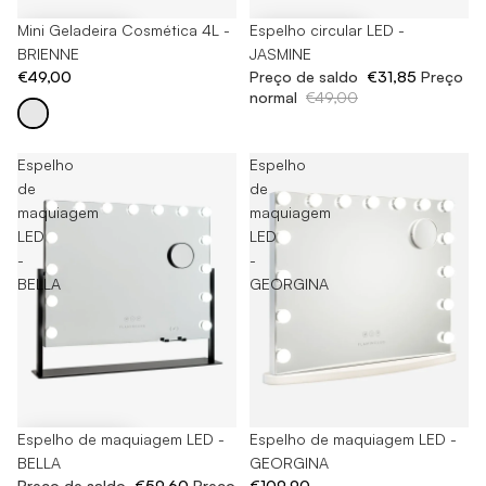
Mini Geladeira Cosmética 4L -
-35%
Espelho circular LED -
BRIENNE
JASMINE
€49,00
Preço de saldo
€31,85
Preço
normal
€49,00
Espelho
Espelho
de
de
maquiagem
maquiagem
LED
LED
-
-
BELLA
GEORGINA
-60%
Espelho de maquiagem LED -
Esgotado
Espelho de maquiagem LED -
BELLA
GEORGINA
Preço de saldo
€59,60
Preço
€109,90