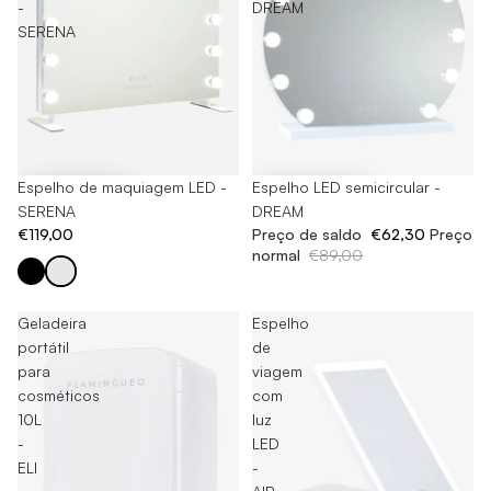
-
DREAM
SERENA
Espelho de maquiagem LED -
-30%
Espelho LED semicircular -
SERENA
DREAM
€119,00
Preço de saldo
€62,30
Preço
normal
€89,00
Geladeira
Espelho
portátil
de
para
viagem
cosméticos
com
10L
luz
-
LED
ELI
-