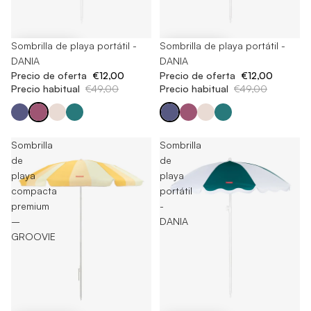
-75%
Sombrilla de playa portátil -
-75%
Sombrilla de playa portátil -
DANIA
DANIA
Precio de oferta
€12,00
Precio de oferta
€12,00
Precio habitual
€49,00
Precio habitual
€49,00
Sombrilla
Sombrilla
de
de
playa
playa
compacta
portátil
premium
-
–
DANIA
GROOVIE