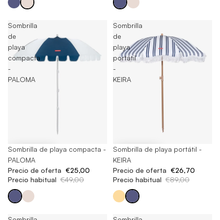
Sombrilla
Sombrilla
de
de
playa
playa
compacta
portátil
-
-
PALOMA
KEIRA
-48%
Sombrilla de playa compacta -
-70%
Sombrilla de playa portátil -
PALOMA
KEIRA
Precio de oferta
€25,00
Precio de oferta
€26,70
Precio habitual
€49,00
Precio habitual
€89,00
Sombrilla
Sombrilla