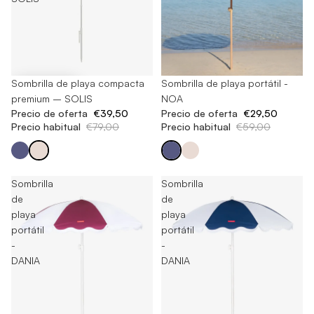
-50%
Sombrilla de playa compacta
-50%
Sombrilla de playa portátil -
premium – SOLIS
NOA
Precio de oferta
€39,50
Precio de oferta
€29,50
Precio habitual
€79,00
Precio habitual
€59,00
Sombrilla
Sombrilla
de
de
playa
playa
portátil
portátil
-
-
DANIA
DANIA