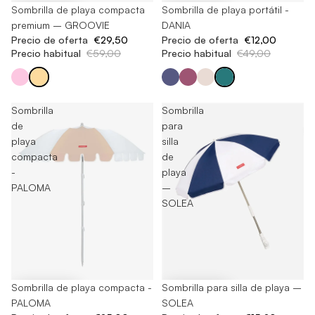
-50%
Sombrilla de playa compacta
-75%
Sombrilla de playa portátil -
premium – GROOVIE
DANIA
Precio de oferta
€29,50
Precio de oferta
€12,00
Precio habitual
€59,00
Precio habitual
€49,00
Sombrilla
Sombrilla
de
para
playa
silla
compacta
de
-
playa
PALOMA
–
SOLEA
-48%
Sombrilla de playa compacta -
-20%
Sombrilla para silla de playa –
PALOMA
SOLEA