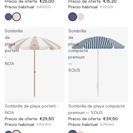
Precio de oferta
€25,00
Precio de oferta
€15,20
Precio habitual
€49,00
Precio habitual
€19,00
Sombrilla
Sombrilla
de
de
playa
playa
portátil
compacta
-
premium
NOA
–
SOLIS
-50%
Sombrilla de playa portátil -
-50%
Sombrilla de playa compacta
NOA
premium – SOLIS
Precio de oferta
€29,50
Precio de oferta
€39,50
Precio habitual
€59,00
Precio habitual
€79,00