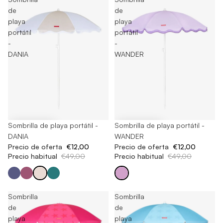
de
de
playa
playa
portátil
portátil
-
-
DANIA
WANDER
-75%
Sombrilla de playa portátil -
-75%
Sombrilla de playa portátil -
DANIA
WANDER
Precio de oferta
€12,00
Precio de oferta
€12,00
Precio habitual
€49,00
Precio habitual
€49,00
Sombrilla
Sombrilla
de
de
playa
playa