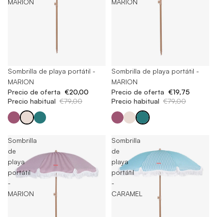
MARION
MARION
Agotado
Sombrilla de playa portátil -
Agotado
Sombrilla de playa portátil -
MARION
MARION
Precio de oferta
€20,00
Precio de oferta
€19,75
Precio habitual
€79,00
Precio habitual
€79,00
Sombrilla
Sombrilla
de
de
playa
playa
portátil
portátil
-
-
MARION
CARAMEL