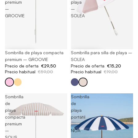
premium
playa
–
–
GROOVIE
SOLEA
-50%
Sombrilla de playa compacta
-20%
Sombrilla para silla de playa –
premium – GROOVIE
SOLEA
Precio de oferta
€29,50
Precio de oferta
€15,20
Precio habitual
€59,00
Precio habitual
€19,00
Sombrilla
Sombrilla
de
de
playa
playa
compacta
portátil
premium
-
–
NOA
SOLIS