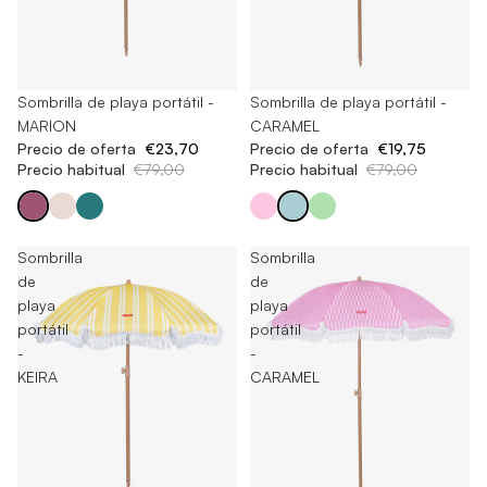
Agotado
Sombrilla de playa portátil -
Agotado
Sombrilla de playa portátil -
MARION
CARAMEL
Precio de oferta
€23,70
Precio de oferta
€19,75
Precio habitual
€79,00
Precio habitual
€79,00
Sombrilla
Sombrilla
de
de
playa
playa
portátil
portátil
-
-
KEIRA
CARAMEL