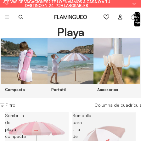
¿TE VAS DE VACACIONES? TE LO ENVIAMOS A CASA O A TU
¿TE VAS DE VACACIONES? TE LO ENVIAMOS A CASA O A TU
DESTINO EN 24-72H LABORABLES
DESTINO EN 24-72H LABORABLES
Total d
artícul
en el
carrito
0
Playa
Compacta
Portátil
Accesorios
Filtro
Columna de cuadrícul
Sombrilla
Sombrilla
de
para
playa
silla
compacta
de