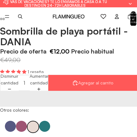
¿TE VAS DE VACACIONES? TE LO ENVIAMOS A CASA O A TU
¿TE VAS DE VACACIONES? TE LO ENVIAMOS A CASA O A TU
DESTINO EN 24-72H LABORABLES
DESTINO EN 24-72H LABORABLES
Total d
artícul
en el
carrito
0
Sombrilla de playa portátil -
Abrir
Abrir
Abrir
Abrir
Abrir
Abrir
imagen
imagen
imagen
imagen
imagen
imagen
DANIA
a
a
a
a
a
a
pantalla
pantalla
pantalla
pantalla
pantalla
pantalla
Precio de oferta
€12,00
Precio habitual
completa
completa
completa
completa
completa
completa
€49,00
1 reseña
Disminuir
Aumentar
cantidad
cantidad
Agregar al carrito
Otros colores: