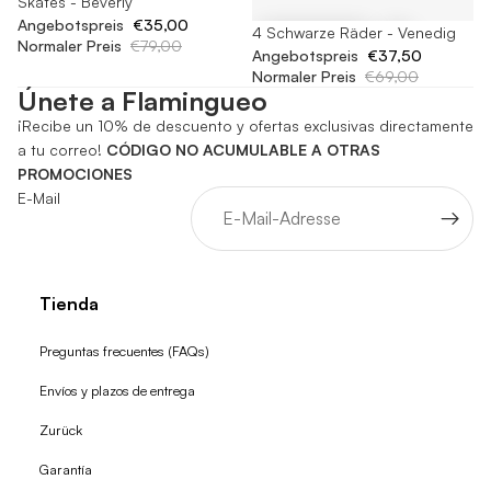
Skates - Beverly
Angebotspreis
€35,00
-45%
4 Schwarze Räder - Venedig
Normaler Preis
€79,00
Angebotspreis
€37,50
Normaler Preis
€69,00
Únete a Flamingueo
¡Recibe un 10% de descuento y ofertas exclusivas directamente
a tu correo!
CÓDIGO NO ACUMULABLE A OTRAS
PROMOCIONES
E-Mail
Tienda
Preguntas frecuentes (FAQs)
Envíos y plazos de entrega
Zurück
Garantía