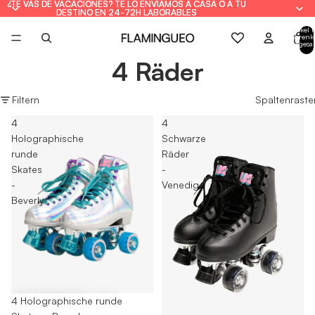
¿TE VAS DE VACACIONES? TE LO ENVIAMOS A CASA O A TU
¿TE VAS DE VACACIONES? TE LO ENVIAMOS A CASA O A TU
DESTINO EN 24-72H LABORABLES
DESTINO EN 24-72H LABORABLES
Artikel 
Warenk
insgesa
0
4 Räder
Filtern
Spaltenraste
4
4
Holographische
Schwarze
runde
Räder
Skates
-
-
Venedig
Beverly
-55%
4 Holographische runde