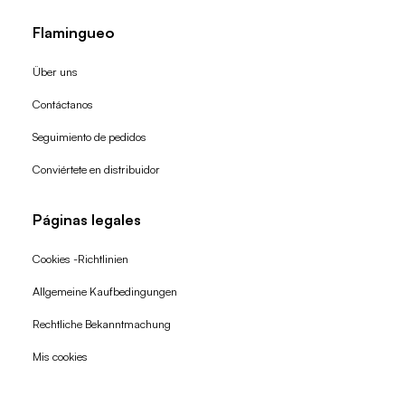
Flamingueo
Über uns
Contáctanos
Seguimiento de pedidos
Conviértete en distribuidor
Páginas legales
Cookies -Richtlinien
Allgemeine Kaufbedingungen
Widerrufsrecht
Rechtliche Bekanntmachung
Datenschutzerklärung
Mis cookies
AGB
Versand