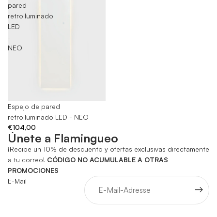
pared
retroiluminado
LED
-
NEO
Ausverkauft
Espejo de pared
retroiluminado LED - NEO
€104,00
Únete a Flamingueo
¡Recibe un 10% de descuento y ofertas exclusivas directamente
a tu correo!
CÓDIGO NO ACUMULABLE A OTRAS
PROMOCIONES
E-Mail