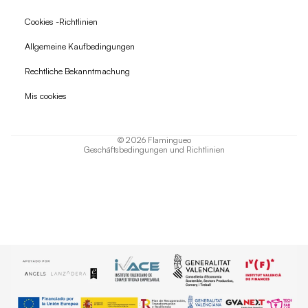
Cookies -Richtlinien
Allgemeine Kaufbedingungen
Widerrufsrecht
Rechtliche Bekanntmachung
Datenschutzerklärung
Mis cookies
AGB
Versand
© 2026
Flamingueo
Geschäftsbedingungen und Richtlinien