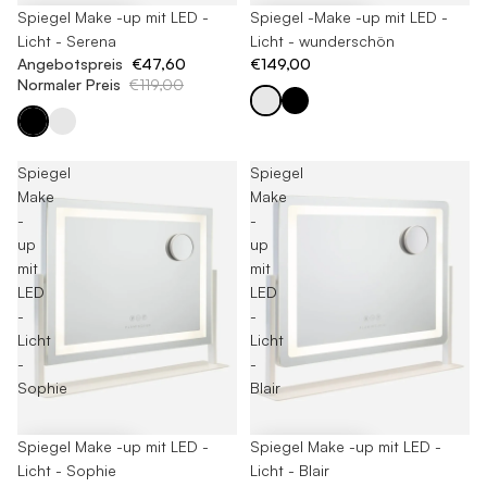
-60%
Spiegel Make -up mit LED -
Spiegel -Make -up mit LED -
Licht - Serena
Licht - wunderschön
Angebotspreis
€47,60
€149,00
Normaler Preis
€119,00
Spiegel
Spiegel
Make
Make
-
-
up
up
mit
mit
LED
LED
-
-
Licht
Licht
-
-
Sophie
Blair
-65%
Spiegel Make -up mit LED -
-65%
Spiegel Make -up mit LED -
Licht - Sophie
Licht - Blair