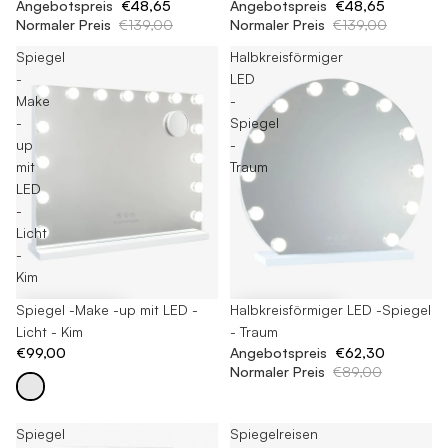
Angebotspreis
€48,65
Angebotspreis
€48,65
Normaler Preis
€139,00
Normaler Preis
€139,00
Spiegel
Halbkreisförmiger
-
LED
Make
-
-
Spiegel
up
-
mit
Traum
LED
-
Licht
-
Kim
Spiegel -Make -up mit LED -
-30%
Halbkreisförmiger LED -Spiegel
Licht - Kim
- Traum
€99,00
Angebotspreis
€62,30
Normaler Preis
€89,00
Spiegel
Spiegelreisen