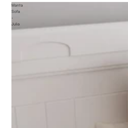
Manta
Sofa
-
Julia