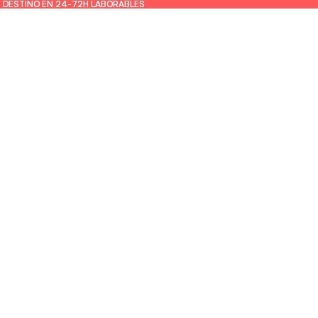
U DESTINO EN 24-72H LABORABLES
U DESTINO EN 24-72H LABORABLES