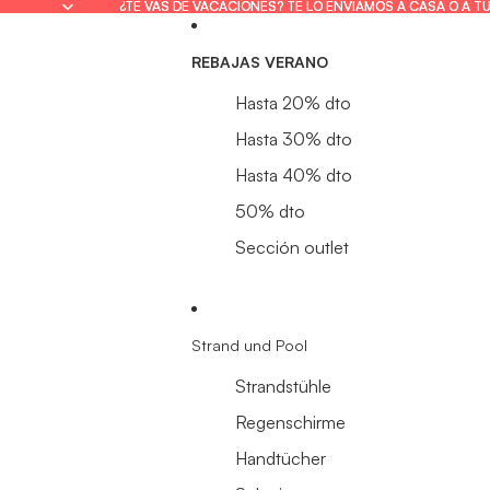
¿TE VAS DE VACACIONES? TE LO ENVIAMOS A CASA O A T
¿TE VAS DE VACACIONES? TE LO ENVIAMOS A CASA O A T
REBAJAS VERANO
Hasta 20% dto
Hasta 30% dto
Hasta 40% dto
50% dto
Sección outlet
Strand und Pool
Strandstühle
Regenschirme
Handtücher