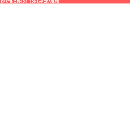
U DESTINO EN 24-72H LABORABLES
U DESTINO EN 24-72H LABORABLES