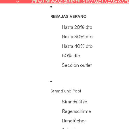
¿TE VAS DE VACACIONES? TE LO ENVIAMOS A CASA O A T
¿TE VAS DE VACACIONES? TE LO ENVIAMOS A CASA O A T
REBAJAS VERANO
Hasta 20% dto
Hasta 30% dto
Hasta 40% dto
50% dto
Sección outlet
Strand und Pool
Strandstühle
Regenschirme
Handtücher