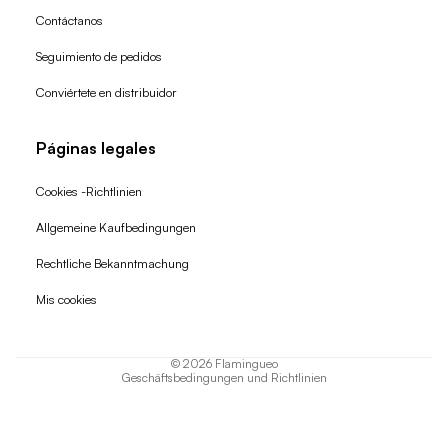
Contáctanos
Seguimiento de pedidos
Conviértete en distribuidor
Páginas legales
Cookies -Richtlinien
Allgemeine Kaufbedingungen
Widerrufsrecht
Rechtliche Bekanntmachung
Datenschutzerklärung
Mis cookies
AGB
Versand
© 2026
Flamingueo
Geschäftsbedingungen und Richtlinien