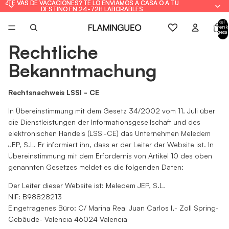
¿TE VAS DE VACACIONES? TE LO ENVIAMOS A CASA O A TU
¿TE VAS DE VACACIONES? TE LO ENVIAMOS A CASA O A TU
DESTINO EN 24-72H LABORABLES
DESTINO EN 24-72H LABORABLES
Artikel 
Warenk
insgesa
0
Rechtliche
Bekanntmachung
Rechtsnachweis LSSI - CE
In Übereinstimmung mit dem Gesetz 34/2002 vom 11. Juli über
die Dienstleistungen der Informationsgesellschaft und des
elektronischen Handels (LSSI-CE) das Unternehmen Meledem
JEP, S.L. Er informiert ihn, dass er der Leiter der Website ist. In
Übereinstimmung mit dem Erfordernis von Artikel 10 des oben
genannten Gesetzes meldet es die folgenden Daten:
Der Leiter dieser Website ist: Meledem JEP, S.L.
NIF: B98828213
Eingetragenes Büro: C/ Marina Real Juan Carlos I,- Zoll Spring-
Gebäude- Valencia 46024 Valencia