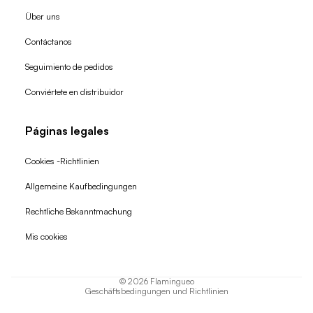
Über uns
Contáctanos
Seguimiento de pedidos
Conviértete en distribuidor
Páginas legales
Cookies -Richtlinien
Allgemeine Kaufbedingungen
Widerrufsrecht
Rechtliche Bekanntmachung
Datenschutzerklärung
Mis cookies
AGB
Versand
© 2026
Flamingueo
Geschäftsbedingungen und Richtlinien