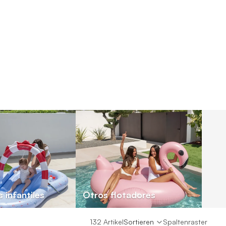
 infantiles
Otros flotadores
132 Artikel
Sortieren
Spaltenraster