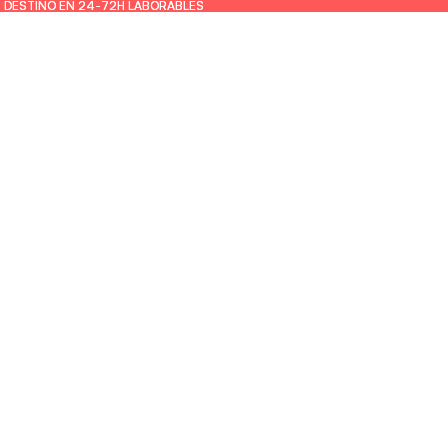
U DESTINO EN 24-72H LABORABLES
U DESTINO EN 24-72H LABORABLES