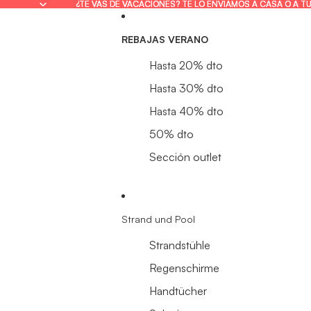
¿TE VAS DE VACACIONES? TE LO ENVIAMOS A CASA O A T
¿TE VAS DE VACACIONES? TE LO ENVIAMOS A CASA O A T
REBAJAS VERANO
Hasta 20% dto
Hasta 30% dto
Hasta 40% dto
50% dto
Sección outlet
Strand und Pool
Strandstühle
Regenschirme
Handtücher