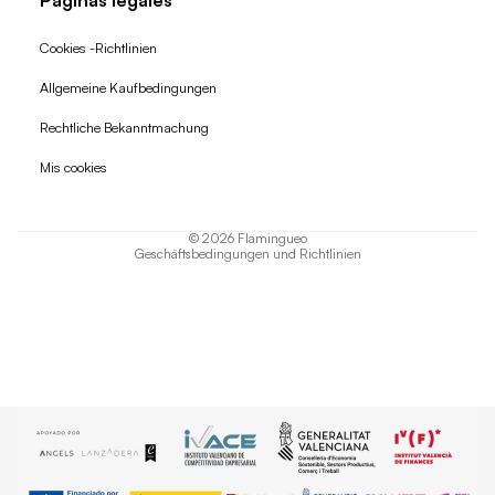
Páginas legales
Cookies -Richtlinien
Allgemeine Kaufbedingungen
Widerrufsrecht
Rechtliche Bekanntmachung
Datenschutzerklärung
Mis cookies
AGB
Versand
© 2026
Flamingueo
Geschäftsbedingungen und Richtlinien