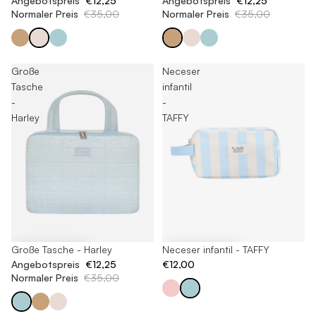
Angebotspreis
€12,25
Angebotspreis
€12,25
Normaler Preis
€35,00
Normaler Preis
€35,00
Große
Neceser
Tasche
infantil
-
-
Harley
TAFFY
Neceser infantil - TAFFY
-65%
Große Tasche - Harley
€12,00
Angebotspreis
€12,25
Normaler Preis
€35,00