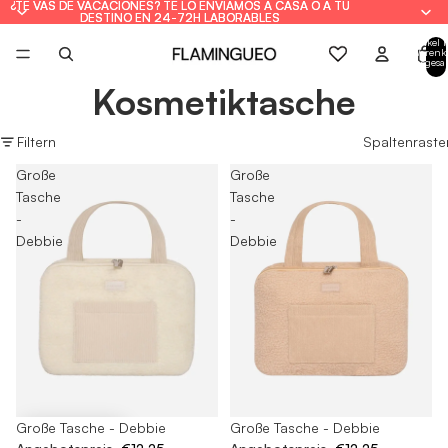
¿TE VAS DE VACACIONES? TE LO ENVIAMOS A CASA O A TU
¿TE VAS DE VACACIONES? TE LO ENVIAMOS A CASA O A TU
DESTINO EN 24-72H LABORABLES
DESTINO EN 24-72H LABORABLES
Artikel 
Warenk
insgesa
0
Kosmetiktasche
Filtern
Spaltenraste
Große
Große
Tasche
Tasche
-
-
Debbie
Debbie
-65%
Große Tasche - Debbie
Ausverkauft
Große Tasche - Debbie