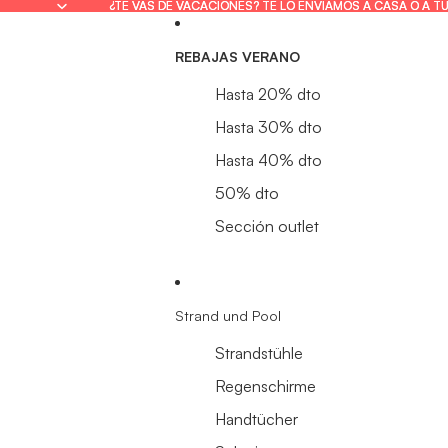
¿TE VAS DE VACACIONES? TE LO ENVIAMOS A CASA O A T
¿TE VAS DE VACACIONES? TE LO ENVIAMOS A CASA O A T
REBAJAS VERANO
Hasta 20% dto
Hasta 30% dto
Hasta 40% dto
50% dto
Sección outlet
Strand und Pool
Strandstühle
Regenschirme
Handtücher