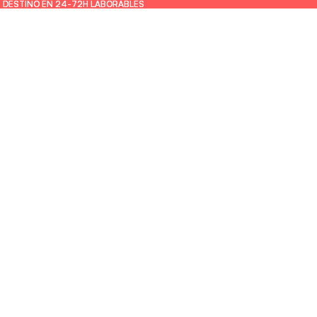
U DESTINO EN 24-72H LABORABLES
U DESTINO EN 24-72H LABORABLES