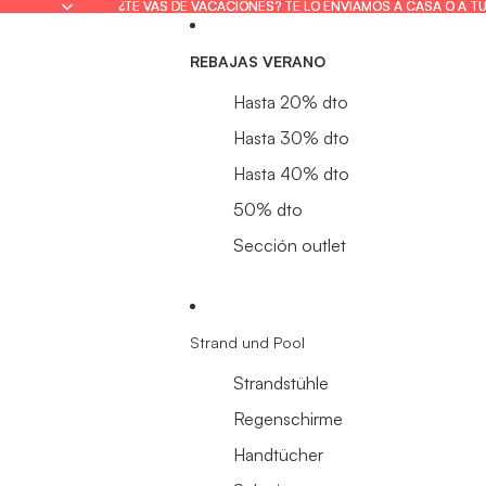
¿TE VAS DE VACACIONES? TE LO ENVIAMOS A CASA O A T
¿TE VAS DE VACACIONES? TE LO ENVIAMOS A CASA O A T
REBAJAS VERANO
Hasta 20% dto
Hasta 30% dto
Hasta 40% dto
50% dto
Sección outlet
Strand und Pool
Strandstühle
Regenschirme
Handtücher