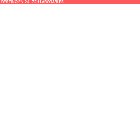
U DESTINO EN 24-72H LABORABLES
U DESTINO EN 24-72H LABORABLES