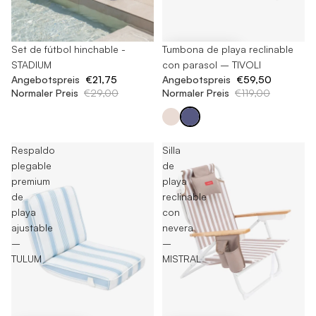
-25%
Set de fútbol hinchable -
-50%
Tumbona de playa reclinable
STADIUM
con parasol – TIVOLI
Angebotspreis
€21,75
Angebotspreis
€59,50
Normaler Preis
€29,00
Normaler Preis
€119,00
Respaldo
Silla
plegable
de
premium
playa
de
reclinable
playa
con
ajustable
nevera
–
–
TULUM
MISTRAL