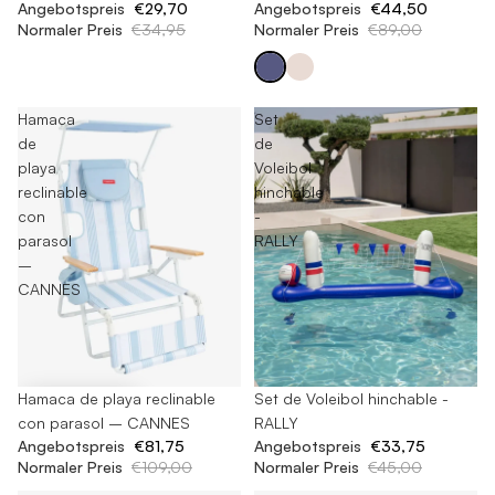
Angebotspreis
€29,70
Angebotspreis
€44,50
Normaler Preis
€34,95
Normaler Preis
€89,00
Hamaca
Set
de
de
playa
Voleibol
reclinable
hinchable
con
-
parasol
RALLY
–
CANNES
-25%
Hamaca de playa reclinable
-25%
Set de Voleibol hinchable -
con parasol – CANNES
RALLY
Angebotspreis
€81,75
Angebotspreis
€33,75
Normaler Preis
€109,00
Normaler Preis
€45,00