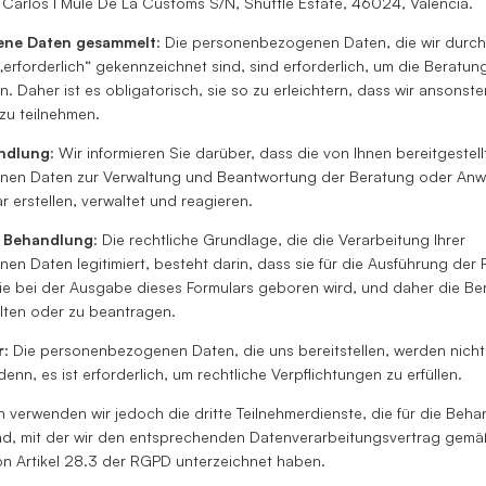
 Carlos I Mule De La Customs S/N, Shuttle Estate, 46024, Valencia.
ne Daten gesammelt
: Die personenbezogenen Daten, die wir durch
 „erforderlich“ gekennzeichnet sind, sind erforderlich, um die Beratu
 Daher ist es obligatorisch, sie so zu erleichtern, dass wir ansonsten
 zu teilnehmen.
ndlung
: Wir informieren Sie darüber, dass die von Ihnen bereitgestell
en Daten zur Verwaltung und Beantwortung der Beratung oder Anw
r erstellen, verwaltet und reagieren.
r Behandlung
: Die rechtliche Grundlage, die die Verarbeitung Ihrer
n Daten legitimiert, besteht darin, dass sie für die Ausführung de
, die bei der Ausgabe dieses Formulars geboren wird, und daher die B
lten oder zu beantragen.
r
: Die personenbezogenen Daten, die uns bereitstellen, werden nicht 
 denn, es ist erforderlich, um rechtliche Verpflichtungen zu erfüllen.
n verwenden wir jedoch die dritte Teilnehmerdienste, die für die Beh
ind, mit der wir den entsprechenden Datenverarbeitungsvertrag gemä
 Artikel 28.3 der RGPD unterzeichnet haben.