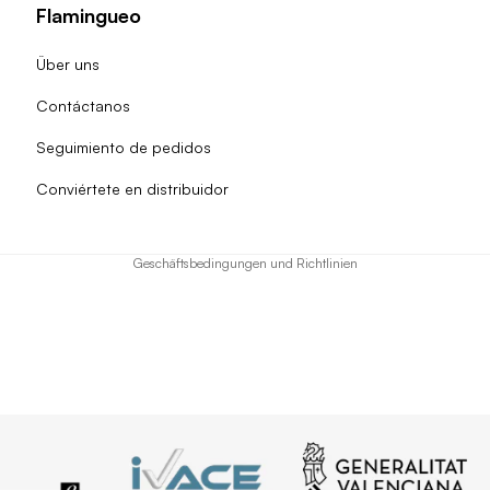
Flamingueo
Über uns
Contáctanos
Widerrufsrecht
Seguimiento de pedidos
Datenschutzerklärung
Conviértete en distribuidor
AGB
Versand
Geschäftsbedingungen und Richtlinien