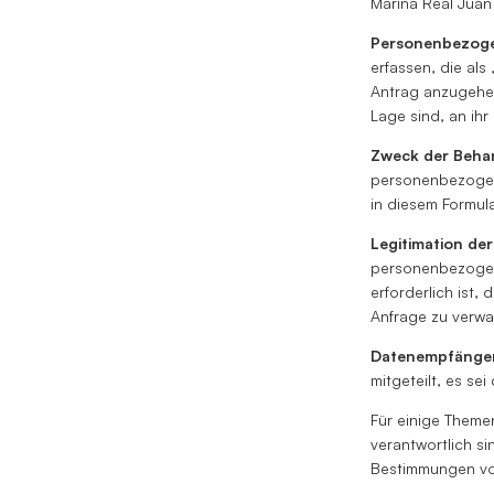
Marina Real Juan
Personenbezoge
erfassen, die als
Antrag anzugehen.
Lage sind, an ihr
Zweck der Beha
personenbezogen
in diesem Formula
Legitimation de
personenbezogene
erforderlich ist
Anfrage zu verwa
Datenempfänge
mitgeteilt, es sei
Für einige Theme
verantwortlich s
Bestimmungen von