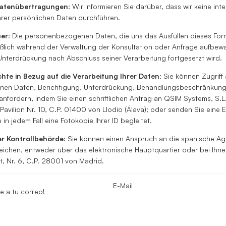
 Datenübertragungen
: Wir informieren Sie darüber, dass wir keine int
rer persönlichen Daten durchführen.
er
: Die personenbezogenen Daten, die uns das Ausfüllen dieses Formu
ßlich während der Verwaltung der Konsultation oder Anfrage aufbewa
Unterdrückung nach Abschluss seiner Verarbeitung fortgesetzt wird.
chte in Bezug auf die Verarbeitung Ihrer Daten
: Sie können Zugriff 
en Daten, Berichtigung, Unterdrückung, Behandlungsbeschränkung
 anfordern, indem Sie einen schriftlichen Antrag an QSIM Systems, S.L.
, Pavilion Nr. 10, C.P. 01400 von Llodio (Álava); oder senden Sie eine E
 in jedem Fall eine Fotokopie Ihrer ID begleitet.
r Kontrollbehörde:
Sie können einen Anspruch an die spanische Ag
eichen, entweder über das elektronische Hauptquartier oder bei Ihne
t, Nr. 6, C.P. 28001 von Madrid.
E-Mail
e a tu correo!