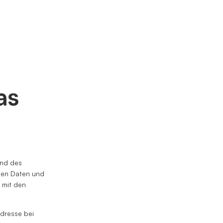
as
und des
nen Daten und
h mit den
Adresse bei