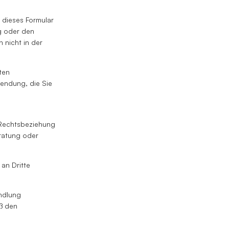
 dieses Formular
ng oder den
 nicht in der
ten
endung, die Sie
r Rechtsbeziehung
eratung oder
an Dritte
andlung
ß den