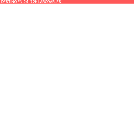
U DESTINO EN 24-72H LABORABLES
U DESTINO EN 24-72H LABORABLES