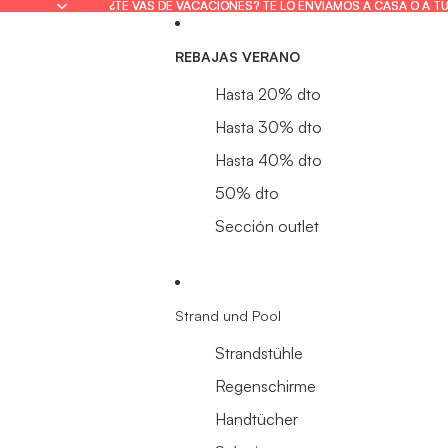
¿TE VAS DE VACACIONES? TE LO ENVIAMOS A CASA O A T
¿TE VAS DE VACACIONES? TE LO ENVIAMOS A CASA O A T
REBAJAS VERANO
Hasta 20% dto
Hasta 30% dto
Hasta 40% dto
50% dto
Sección outlet
Strand und Pool
Strandstühle
Regenschirme
Handtücher