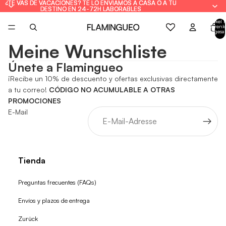
¿TE VAS DE VACACIONES? TE LO ENVIAMOS A CASA O A TU
¿TE VAS DE VACACIONES? TE LO ENVIAMOS A CASA O A TU
DESTINO EN 24-72H LABORABLES
DESTINO EN 24-72H LABORABLES
Artikel 
Warenk
insgesa
0
Meine Wunschliste
Únete a Flamingueo
¡Recibe un 10% de descuento y ofertas exclusivas directamente
a tu correo!
CÓDIGO NO ACUMULABLE A OTRAS
PROMOCIONES
E-Mail
Tienda
Preguntas frecuentes (FAQs)
Envíos y plazos de entrega
Zurück