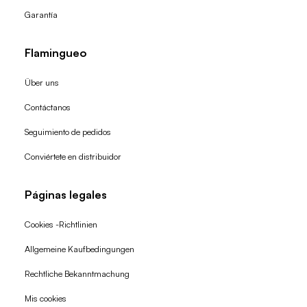
Garantía
Flamingueo
Über uns
Contáctanos
Seguimiento de pedidos
Conviértete en distribuidor
Páginas legales
Cookies -Richtlinien
Allgemeine Kaufbedingungen
Widerrufsrecht
Rechtliche Bekanntmachung
Datenschutzerklärung
Mis cookies