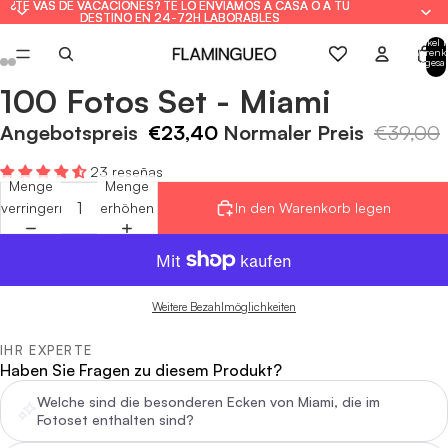
¿TE VAS DE VACACIONES? TE LO ENVIAMOS A CASA O A TU
¿TE VAS DE VACACIONES? TE LO ENVIAMOS A CASA O A TU
DESTINO EN 24-72H LABORABLES
DESTINO EN 24-72H LABORABLES
Artikel 
Warenk
insgesa
0
100 Fotos Set - Miami
Bild
Bild
Bild
Bild
Bild
Bild
im
im
im
im
im
im
Angebotspreis
€23,40
Normaler Preis
€39,00
Vollbildmodus
Vollbildmodus
Vollbildmodus
Vollbildmodus
Vollbildmodus
Vollbildmodus
öffnen
öffnen
öffnen
öffnen
öffnen
öffnen
23 reseñas
Menge
Menge
verringern
erhöhen
In den Warenkorb legen
Weitere Bezahlmöglichkeiten
IHR EXPERTE
Haben Sie Fragen zu diesem Produkt?
Welche sind die besonderen Ecken von Miami, die im
Fotoset enthalten sind?