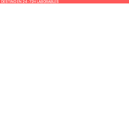
U DESTINO EN 24-72H LABORABLES
U DESTINO EN 24-72H LABORABLES