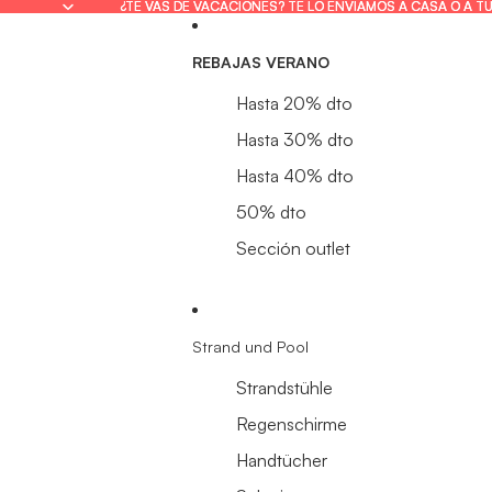
¿TE VAS DE VACACIONES? TE LO ENVIAMOS A CASA O A T
¿TE VAS DE VACACIONES? TE LO ENVIAMOS A CASA O A T
REBAJAS VERANO
Hasta 20% dto
Hasta 30% dto
Hasta 40% dto
50% dto
Sección outlet
Strand und Pool
Strandstühle
Regenschirme
Handtücher