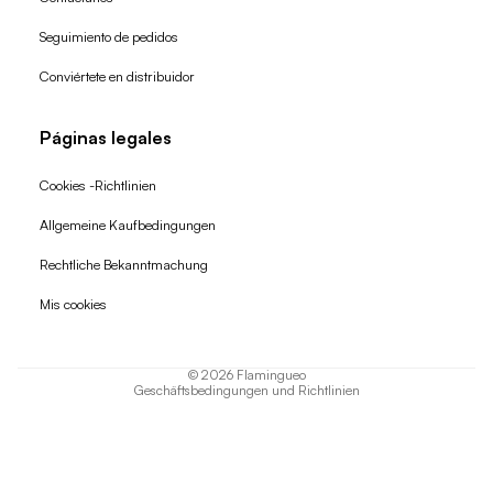
Seguimiento de pedidos
Conviértete en distribuidor
Páginas legales
Cookies -Richtlinien
Allgemeine Kaufbedingungen
Widerrufsrecht
Rechtliche Bekanntmachung
Datenschutzerklärung
Mis cookies
AGB
Versand
© 2026
Flamingueo
Geschäftsbedingungen und Richtlinien