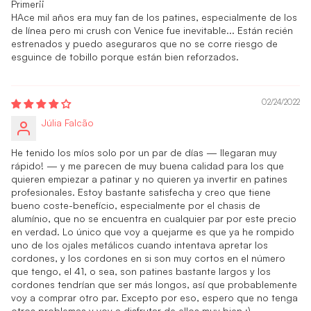
Primer¡¡
HAce mil años era muy fan de los patines, especialmente de los
de línea pero mi crush con Venice fue inevitable... Están recién
estrenados y puedo aseguraros que no se corre riesgo de
esguince de tobillo porque están bien reforzados.
02/24/2022
Júlia Falcão
He tenido los míos solo por un par de días — llegaran muy
rápido! — y me parecen de muy buena calidad para los que
quieren empiezar a patinar y no quieren ya invertir en patines
profesionales. Estoy bastante satisfecha y creo que tiene
bueno coste-benefício, especialmente por el chasis de
alumínio, que no se encuentra en cualquier par por este precio
en verdad. Lo único que voy a quejarme es que ya he rompido
uno de los ojales metálicos cuando intentava apretar los
cordones, y los cordones en si son muy cortos en el número
que tengo, el 41, o sea, son patines bastante largos y los
cordones tendrían que ser más longos, así que probablemente
voy a comprar otro par. Excepto por eso, espero que no tenga
otros problemas y voy a disfrutar de ellos muy bien :)