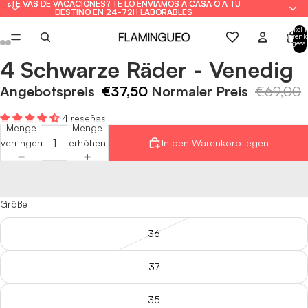
¿TE VAS DE VACACIONES? TE LO ENVIAMOS A CASA O A TU
¿TE VAS DE VACACIONES? TE LO ENVIAMOS A CASA O A TU
DESTINO EN 24-72H LABORABLES
DESTINO EN 24-72H LABORABLES
Artikel 
Warenk
insgesa
0
4 Schwarze Räder - Venedig
Bild
Bild
Bild
Bild
Bild
Bild
Bild
Bild
im
im
im
im
im
im
im
im
Angebotspreis
€37,50
Normaler Preis
€69,00
Vollbildmodus
Vollbildmodus
Vollbildmodus
Vollbildmodus
Vollbildmodus
Vollbildmodus
Vollbildmodus
Vollbildmodus
öffnen
öffnen
öffnen
öffnen
öffnen
öffnen
öffnen
öffnen
4 reseñas
Menge
Menge
verringern
erhöhen
In den Warenkorb legen
Größe
36
37
35