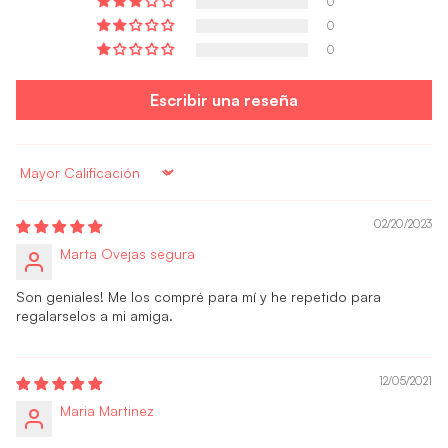
0
0
0
Escribir una reseña
Sort by
02/20/2023
Marta Ovejas segura
Son geniales! Me los compré para mí y he repetido para
regalarselos a mi amiga.
12/05/2021
Maria Martinez