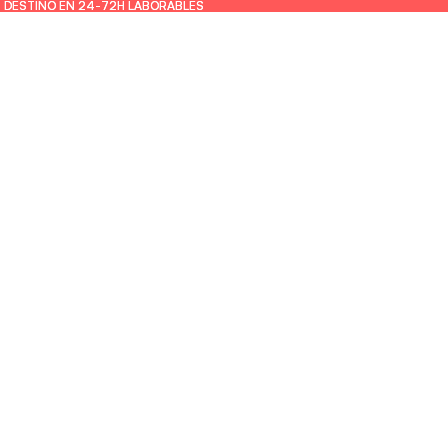
U DESTINO EN 24-72H LABORABLES
U DESTINO EN 24-72H LABORABLES