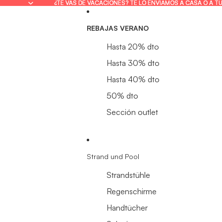
¿TE VAS DE VACACIONES? TE LO ENVIAMOS A CASA O A T
¿TE VAS DE VACACIONES? TE LO ENVIAMOS A CASA O A T
REBAJAS VERANO
Hasta 20% dto
Hasta 30% dto
Hasta 40% dto
50% dto
Sección outlet
Strand und Pool
Strandstühle
Regenschirme
Handtücher