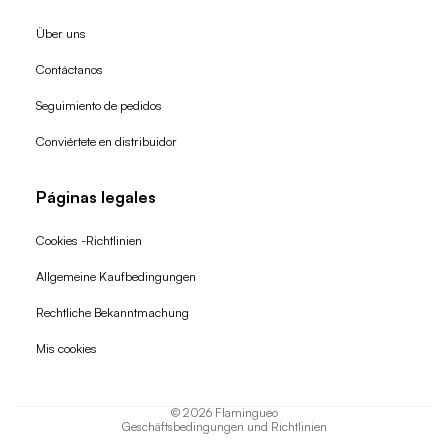
Über uns
Contáctanos
Seguimiento de pedidos
Conviértete en distribuidor
Páginas legales
Cookies -Richtlinien
Allgemeine Kaufbedingungen
Widerrufsrecht
Rechtliche Bekanntmachung
Datenschutzerklärung
Mis cookies
AGB
Versand
© 2026
Flamingueo
Geschäftsbedingungen und Richtlinien