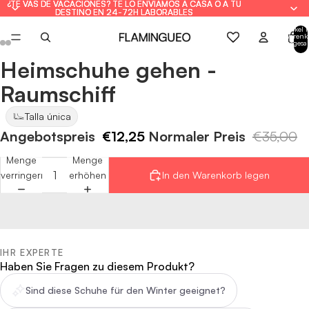
¿TE VAS DE VACACIONES? TE LO ENVIAMOS A CASA O A TU
¿TE VAS DE VACACIONES? TE LO ENVIAMOS A CASA O A TU
DESTINO EN 24-72H LABORABLES
DESTINO EN 24-72H LABORABLES
Artikel 
Warenk
insgesa
0
Heimschuhe gehen -
Bild
Bild
Bild
Bild
Bild
Bild
im
im
im
im
im
im
Raumschiff
Vollbildmodus
Vollbildmodus
Vollbildmodus
Vollbildmodus
Vollbildmodus
Vollbildmodus
öffnen
öffnen
öffnen
öffnen
öffnen
öffnen
Talla única
Angebotspreis
€12,25
Normaler Preis
€35,00
Menge
Menge
verringern
erhöhen
In den Warenkorb legen
IHR EXPERTE
Haben Sie Fragen zu diesem Produkt?
Sind diese Schuhe für den Winter geeignet?