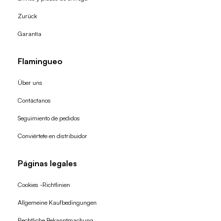
Zurück
Garantía
Flamingueo
Über uns
Contáctanos
Seguimiento de pedidos
Conviértete en distribuidor
Páginas legales
Cookies -Richtlinien
Allgemeine Kaufbedingungen
Widerrufsrecht
Rechtliche Bekanntmachung