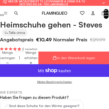
¿TE VAS DE VACACIONES? TE LO ENVIAMOS A CASA O A TU
¿TE VAS DE VACACIONES? TE LO ENVIAMOS A CASA O A TU
DESTINO EN 24-72H LABORABLES
DESTINO EN 24-72H LABORABLES
Artikel 
Warenk
insgesa
0
Heimschuhe gehen - Steves
Bild
Bild
Bild
Bild
Bild
Bild
im
im
im
im
im
im
Talla única
Vollbildmodus
Vollbildmodus
Vollbildmodus
Vollbildmodus
Vollbildmodus
Vollbildmodus
Angebotspreis
€10,49
Normaler Preis
€29,99
öffnen
öffnen
öffnen
öffnen
öffnen
öffnen
2 reseñas
Menge
Menge
verringern
erhöhen
In den Warenkorb legen
Weitere Bezahlmöglichkeiten
IHR EXPERTE
Haben Sie Fragen zu diesem Produkt?
Sind diese Schuhe für den Winter geeignet?