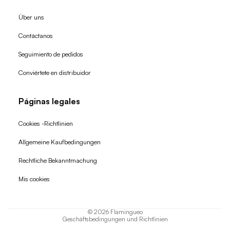
Über uns
Contáctanos
Seguimiento de pedidos
Conviértete en distribuidor
Páginas legales
Cookies -Richtlinien
Allgemeine Kaufbedingungen
Widerrufsrecht
Rechtliche Bekanntmachung
Datenschutzerklärung
Mis cookies
AGB
Versand
© 2026
Flamingueo
Geschäftsbedingungen und Richtlinien