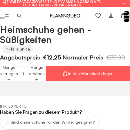
¿TE VAS DE VACACIONES? TE LO ENVIAMOS A CASA O A TU
¿TE VAS DE VACACIONES? TE LO ENVIAMOS A CASA O A TU
DESTINO EN 24-72H LABORABLES
DESTINO EN 24-72H LABORABLES
Artikel 
Warenk
insgesa
0
Heimschuhe gehen -
Bild
Bild
Bild
Bild
Bild
Bild
im
im
im
im
im
im
Süßigkeiten
Vollbildmodus
Vollbildmodus
Vollbildmodus
Vollbildmodus
Vollbildmodus
Vollbildmodus
öffnen
öffnen
öffnen
öffnen
öffnen
öffnen
Talla única
Angebotspreis
€12,25
Normaler Preis
€35,00
Menge
Menge
verringern
erhöhen
In den Warenkorb legen
IHR EXPERTE
Haben Sie Fragen zu diesem Produkt?
Sind diese Schuhe für den Winter geeignet?