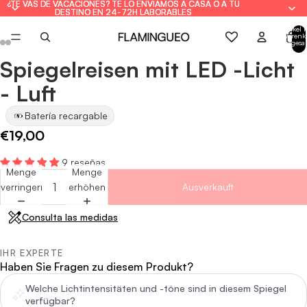
¿TE VAS DE VACACIONES? TE LO ENVIAMOS A CASA O A TU
¿TE VAS DE VACACIONES? TE LO ENVIAMOS A CASA O A TU
DESTINO EN 24-72H LABORABLES
DESTINO EN 24-72H LABORABLES
Artikel 
Warenk
insgesa
0
Spiegelreisen mit LED -Licht
Bild
Bild
Bild
Bild
Bild
Bild
Bild
Bild
im
im
im
im
im
im
im
im
- Luft
Vollbildmodus
Vollbildmodus
Vollbildmodus
Vollbildmodus
Vollbildmodus
Vollbildmodus
Vollbildmodus
Vollbildmodus
öffnen
öffnen
öffnen
öffnen
öffnen
öffnen
öffnen
öffnen
Batería recargable
€19,00
9 reseñas
Menge
Menge
verringern
erhöhen
Ausverkauft
Consulta las medidas
IHR EXPERTE
Haben Sie Fragen zu diesem Produkt?
Welche Lichtintensitäten und -töne sind in diesem Spiegel
verfügbar?