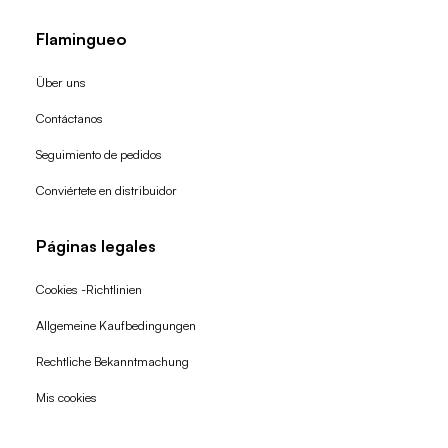
Flamingueo
Über uns
Contáctanos
Seguimiento de pedidos
Conviértete en distribuidor
Páginas legales
Cookies -Richtlinien
Allgemeine Kaufbedingungen
Widerrufsrecht
Rechtliche Bekanntmachung
Datenschutzerklärung
Mis cookies
AGB
Versand