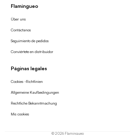
Flamingueo
Über uns
Contáctanos
Seguimiento de pedidos
Conviértete en distribuidor
Páginas legales
Cookies -Richtlinien
Allgemeine Kaufbedingungen
Widerrufsrecht
Rechtliche Bekanntmachung
Datenschutzerklärung
Mis cookies
AGB
Versand
© 2026
Flamingueo