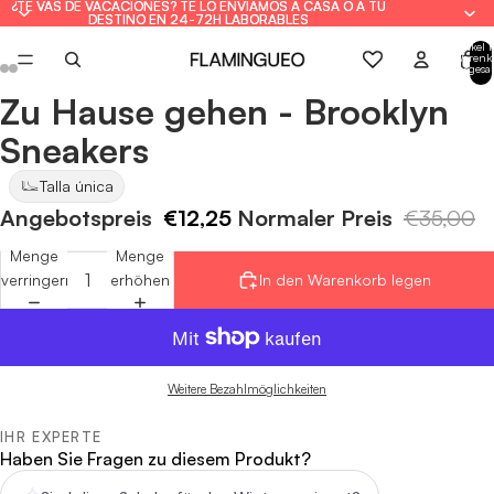
¿TE VAS DE VACACIONES? TE LO ENVIAMOS A CASA O A TU
¿TE VAS DE VACACIONES? TE LO ENVIAMOS A CASA O A TU
DESTINO EN 24-72H LABORABLES
DESTINO EN 24-72H LABORABLES
Artikel 
Warenk
insgesa
0
Zu Hause gehen - Brooklyn
Bild
Bild
Bild
Bild
Bild
Bild
im
im
im
im
im
im
Sneakers
Vollbildmodus
Vollbildmodus
Vollbildmodus
Vollbildmodus
Vollbildmodus
Vollbildmodus
öffnen
öffnen
öffnen
öffnen
öffnen
öffnen
Talla única
Angebotspreis
€12,25
Normaler Preis
€35,00
Menge
Menge
verringern
erhöhen
In den Warenkorb legen
Weitere Bezahlmöglichkeiten
IHR EXPERTE
Haben Sie Fragen zu diesem Produkt?