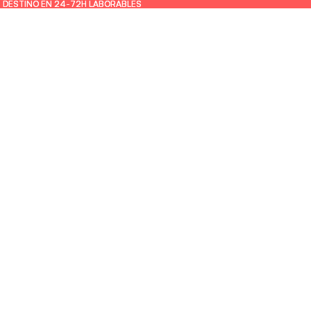
U DESTINO EN 24-72H LABORABLES
U DESTINO EN 24-72H LABORABLES