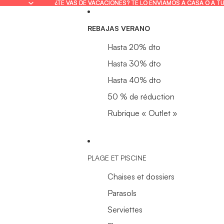
¿TE VAS DE VACACIONES? TE LO ENVIAMOS A CASA O A T
¿TE VAS DE VACACIONES? TE LO ENVIAMOS A CASA O A T
REBAJAS VERANO
Hasta 20% dto
Hasta 30% dto
Hasta 40% dto
50 % de réduction
Rubrique « Outlet »
PLAGE ET PISCINE
Chaises et dossiers
Parasols
Serviettes