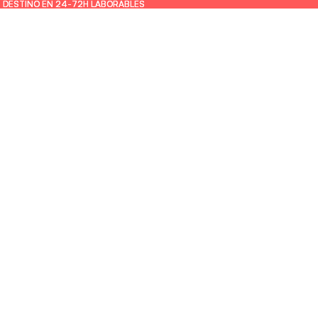
U DESTINO EN 24-72H LABORABLES
U DESTINO EN 24-72H LABORABLES