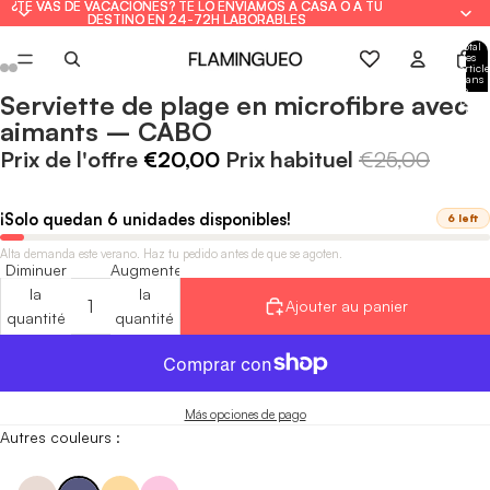
¿TE VAS DE VACACIONES? TE LO ENVIAMOS A CASA O A TU
¿TE VAS DE VACACIONES? TE LO ENVIAMOS A CASA O A TU
DESTINO EN 24-72H LABORABLES
DESTINO EN 24-72H LABORABLES
Total
des
article
dans
le
Serviette de plage en microfibre avec
panie
Ouvrir
Ouvrir
Ouvrir
Ouvrir
Ouvrir
Ouvrir
Ouvrir
Ouvrir
: 0
aimants – CABO
l'image
l'image
l'image
l'image
l'image
l'image
l'image
l'image
en
en
en
en
en
en
en
en
Prix de l'offre
€20,00
Prix habituel
€25,00
plein
plein
plein
plein
plein
plein
plein
plein
écran
écran
écran
écran
écran
écran
écran
écran
¡Solo quedan 6 unidades disponibles!
6 left
Alta demanda este verano. Haz tu pedido antes de que se agoten.
Diminuer
Augmenter
la
la
Ajouter au panier
quantité
quantité
Más opciones de pago
Autres couleurs :