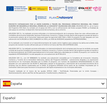
España
Toalla de playa de microfibra con imanes – CABO
€20,00
€25,00
Language
Español
AJOUTER AU PANIER