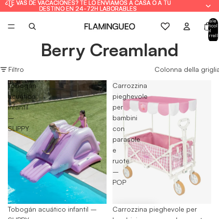
¿TE VAS DE VACACIONES? TE LO ENVIAMOS A CASA O A TU
¿TE VAS DE VACACIONES? TE LO ENVIAMOS A CASA O A TU
DESTINO EN 24-72H LABORABLES
DESTINO EN 24-72H LABORABLES
Totale
articoli
nel
carrell
0
Berry Creamland
Filtro
Colonna della grigli
Tobogán
Carrozzina
acuático
pieghevole
infantil
per
–
bambini
SLIPPY
con
parasole
e
ruote
–
POP
-25%
Tobogán acuático infantil –
-30%
Carrozzina pieghevole per