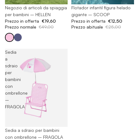
-60%
Negozio di articoli da spiaggia
-50%
Flotador infantil figura helado
per bambini – HELLEN
gigante – SCOOP
Prezzo in offerta
€19,60
Prezzo in offerta
€12,50
Prezzo normale
€49,00
Prezzo abituale
€25,00
Sedia
a
sdraio
per
bambini
con
ombrellone
–
FRAGOLA
Esaurito
Sedia a sdraio per bambini
con ombrellone – FRAGOLA