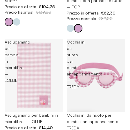
SLIPPY
bambini con parasole e ruote
Precio de oferta
€104,25
– POP
Precio habitual
€139,00
Prezzo in offerta
€62,30
Prezzo normale
€89,00
Asciugamano
Occhialini
per
da
bambini
nuoto
in
per
microfibra
bambini
–
antiappannamento
LOLLIE
–
FREDA
Esaurito
Asciugamano per bambini in
-40%
Occhialini da nuoto per
microfibra – LOLLIE
bambini antiappannamento –
Precio de oferta
€14,40
FREDA