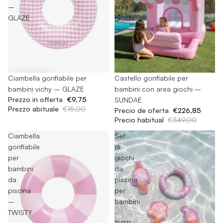
–
area
GLAZE
giochi
–
SUNDAE
-35%
Ciambella gonfiabile per
-35%
Castello gonfiabile per
bambini vichy – GLAZE
bambini con area giochi –
Prezzo in offerta
€9,75
SUNDAE
Prezzo abituale
€15,00
Precio de oferta
€226,85
Precio habitual
€349,00
Ciambella
Set
gonfiabile
di
per
giochi
bambini
da
da
piscina
piscina
per
–
bambini
TWISTY
-