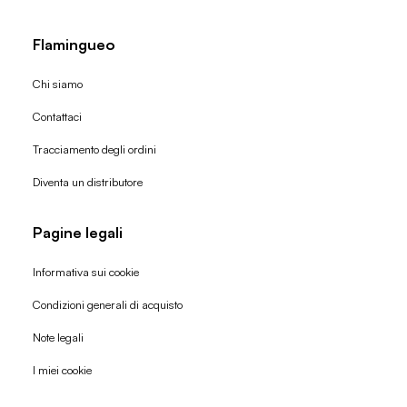
Flamingueo
Chi siamo
Contattaci
Tracciamento degli ordini
Diventa un distributore
Pagine legali
Informativa sui cookie
Condizioni generali di acquisto
Politica di rimborso
Note legali
Informativa sulla privacy
I miei cookie
Termini di servizio