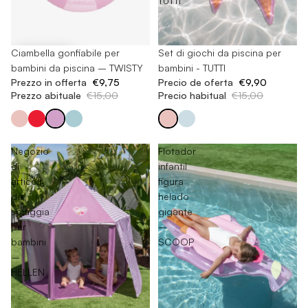
TUTTI
-35%
Ciambella gonfiabile per
-34%
Set di giochi da piscina per
bambini da piscina – TWISTY
bambini - TUTTI
Prezzo in offerta
€9,75
Precio de oferta
€9,90
Prezzo abituale
€15,00
Precio habitual
€15,00
Negozio
Flotador
di
infantil
articoli
figura
da
helado
spiaggia
gigante
per
–
bambini
SCOOP
–
HELLEN