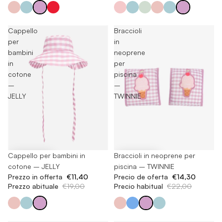
Cappello
Braccioli
per
in
bambini
neoprene
in
per
cotone
piscina
–
–
JELLY
TWINNIE
-40%
Cappello per bambini in
-35%
Braccioli in neoprene per
cotone – JELLY
piscina – TWINNIE
Prezzo in offerta
€11,40
Precio de oferta
€14,30
Prezzo abituale
€19,00
Precio habitual
€22,00