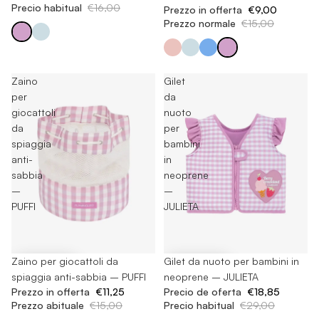
Precio habitual
€16,00
Prezzo in offerta
€9,00
Prezzo normale
€15,00
Zaino
Gilet
per
da
giocattoli
nuoto
da
per
spiaggia
bambini
anti-
in
sabbia
neoprene
–
–
PUFFI
JULIETA
-35%
Gilet da nuoto per bambini in
-25%
Zaino per giocattoli da
neoprene – JULIETA
spiaggia anti-sabbia – PUFFI
Precio de oferta
€18,85
Prezzo in offerta
€11,25
Precio habitual
€29,00
Prezzo abituale
€15,00