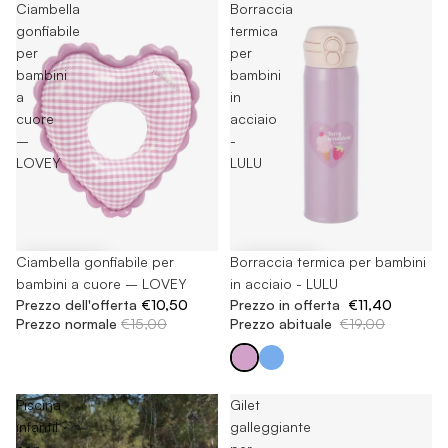
Ciambella
Borraccia
gonfiabile
termica
per
per
bambini
bambini
a
in
cuore
acciaio
–
-
LOVEY
LULU
-30%
Ciambella gonfiabile per
-40%
Borraccia termica per bambini
bambini a cuore – LOVEY
in acciaio - LULU
Prezzo dell'offerta
€10,50
Prezzo in offerta
€11,40
Prezzo normale
€15,00
Prezzo abituale
€19,00
Piscina
Gilet
infantil
galleggiante