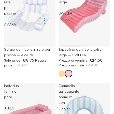
rete
large
per
–
piscina
SWELLA
–
AMARA
-25%
Sdraio gonfiabile in rete per
-50%
Tappetino gonfiabile extra-
piscina – AMARA
large – SWELLA
Sale price
€18,75
Regular
Prezzo di vendita
€24,50
price
€25,00
Prezzo normale
€49,00
Individual
Ciambella
tanning
galleggiante
pool
premium
–
con
JULES
cordino
–