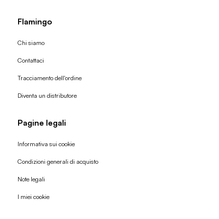
Flamingo
Chi siamo
Contattaci
Tracciamento dell'ordine
Diventa un distributore
Pagine legali
Informativa sui cookie
Condizioni generali di acquisto
Politica di rimborso
Note legali
Informativa sulla privacy
I miei cookie
Termini di servizio
Informativa sulla spedizione