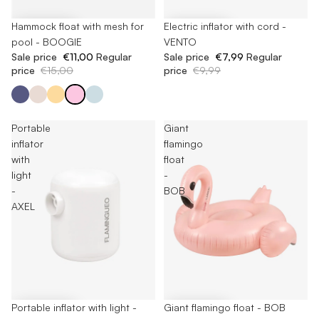
-26%
Hammock float with mesh for
-20%
Electric inflator with cord -
pool - BOOGIE
VENTO
Sale price
€11,00
Regular
Sale price
€7,99
Regular
price
€15,00
price
€9,99
Portable
Giant
inflator
flamingo
with
float
light
-
-
BOB
AXEL
-20%
Portable inflator with light -
-25%
Giant flamingo float - BOB