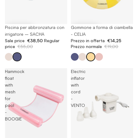
-30%
Piscina per abbronzatura con
-25%
Gommone a forma di ciambella
irrigatore – SACHA
- CELIA
Sale price
€38,50
Regular
Prezzo in offerta
€14,25
price
€55,00
Prezzo normale
€19,00
Hammock
Electric
float
inflator
with
with
mesh
cord
for
-
pool
VENTO
-
BOOGIE