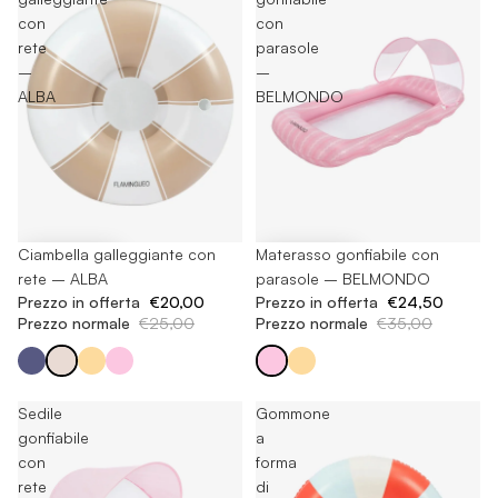
con
con
rete
parasole
–
–
ALBA
BELMONDO
-20%
Ciambella galleggiante con
-30%
Materasso gonfiabile con
rete – ALBA
parasole – BELMONDO
Prezzo in offerta
€20,00
Prezzo in offerta
€24,50
Prezzo normale
€25,00
Prezzo normale
€35,00
Sedile
Gommone
gonfiabile
a
con
forma
rete
di