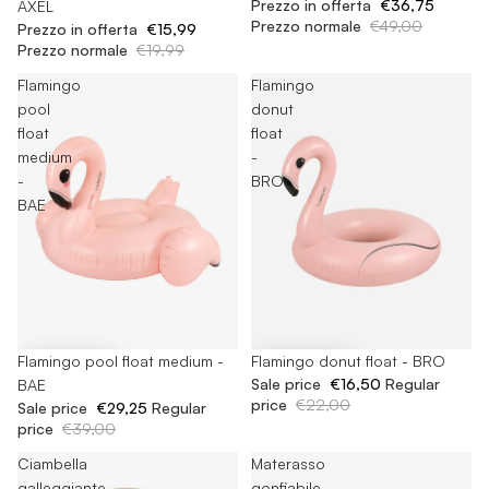
Prezzo in offerta
€36,75
AXEL
Prezzo normale
€49,00
Prezzo in offerta
€15,99
Prezzo normale
€19,99
Flamingo
Flamingo
pool
donut
float
float
medium
-
-
BRO
BAE
-25%
Flamingo donut float - BRO
-25%
Flamingo pool float medium -
Sale price
€16,50
Regular
BAE
price
€22,00
Sale price
€29,25
Regular
price
€39,00
Ciambella
Materasso
galleggiante
gonfiabile