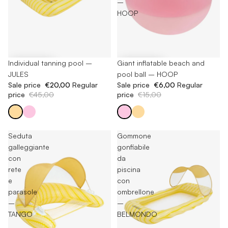
–
HOOP
-60%
Giant inflatable beach and
-55%
Individual tanning pool –
pool ball – HOOP
JULES
Sale price
€6,00
Regular
Sale price
€20,00
Regular
price
€15,00
price
€45,00
Seduta
Gommone
galleggiante
gonfiabile
con
da
rete
piscina
e
con
parasole
ombrellone
–
–
TANGO
BELMONDO