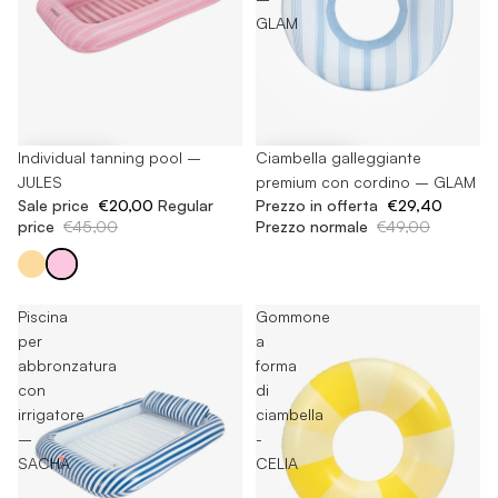
GLAM
-55%
Individual tanning pool –
-40%
Ciambella galleggiante
JULES
premium con cordino – GLAM
Sale price
€20,00
Regular
Prezzo in offerta
€29,40
price
€45,00
Prezzo normale
€49,00
Piscina
Gommone
per
a
abbronzatura
forma
con
di
irrigatore
ciambella
–
-
SACHA
CELIA