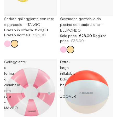
-20%
Seduta galleggiante con rete
-20%
Gommone gonfiabile da
e parasole – TANGO
piscina con ombrellone –
Prezzo in offerta
€20,00
BELMONDO
Prezzo normale
€25,00
Sale price
€28,00
Regular
price
€35,00
Galleggiante
Extra-
a
large
forma
inflatable
di
kids'
ciambella
ball
con
–
rete
ZOOMER
-
MAMBO