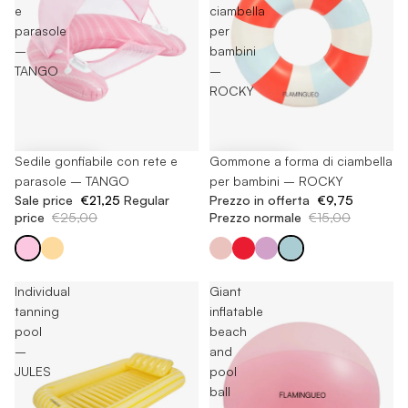
e
ciambella
parasole
per
–
bambini
TANGO
–
ROCKY
-15%
Sedile gonfiabile con rete e
-35%
Gommone a forma di ciambella
parasole – TANGO
per bambini – ROCKY
Sale price
€21,25
Regular
Prezzo in offerta
€9,75
price
€25,00
Prezzo normale
€15,00
Individual
Giant
tanning
inflatable
pool
beach
–
and
JULES
pool
ball