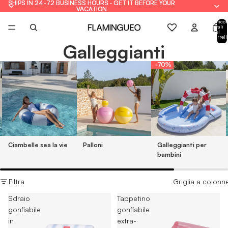
SHIPS IN 24-72 BUSINESS HOURS · GET IT BEFORE YOUR
SHIPS IN 24-72 BUSINESS HOURS · GET IT BEFORE YOUR
VACATION
VACATION
Articol
totali
nel
carrell
0
Galleggianti
Ciambelle sea la vie
Palloni
Galleggianti per
bambini
Filtra
Griglia a colonn
Sdraio
Tappetino
gonfiabile
gonfiabile
in
extra-