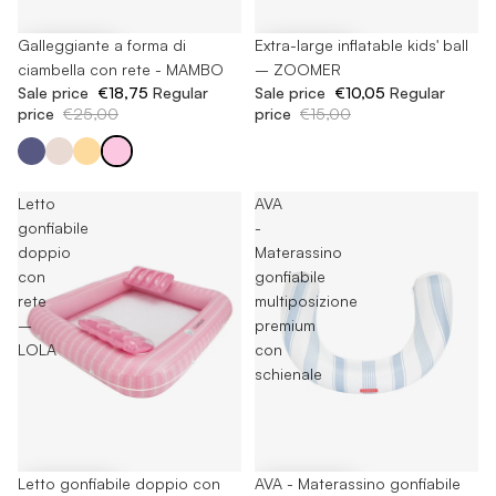
-25%
Galleggiante a forma di
-33%
Extra-large inflatable kids' ball
ciambella con rete - MAMBO
– ZOOMER
Sale price
€18,75
Regular
Sale price
€10,05
Regular
price
€25,00
price
€15,00
Letto
AVA
gonfiabile
-
doppio
Materassino
con
gonfiabile
rete
multiposizione
–
premium
LOLA
con
schienale
-40%
Letto gonfiabile doppio con
-40%
AVA - Materassino gonfiabile