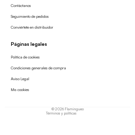
Contáctanos
Seguimiento de pedidos
Conviértete en distribuidor
Páginas legales
Política de cookies
Condiciones generales de compra
Política de reembolso
Aviso Legal
Política de privacidad
Mis cookies
Términos del servicio
Política de envío
© 2026
Flamingueo
Términos y políticas