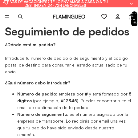
¿TE VAS DE VACACIONES? TE LO ENVIAMOS A CASA O A TU
¿TE VAS DE VACACIONES? TE LO ENVIAMOS A CASA O A TU
DESTINO EN 24-72H LABORABLES
DESTINO EN 24-72H LABORABLES
Total d
artícul
en el
carrito
0
Seguimiento de pedidos
¿Dónde está mi pedido?
Introduce tu número de pedido o de seguimiento y el código
postal de destino para consultar el estado actualizado de tu
envío.
¿Qué número debo introducir?
Número de pedido:
empieza por
#
y está formado por
5
dígitos
(por ejemplo,
#12345
). Puedes encontrarlo en el
email de confirmación de tu pedido.
Número de seguimiento:
es el número asignado por la
empresa de transporte. Lo recibirás por email una vez
que tu pedido haya sido enviado desde nuestro
almacén.