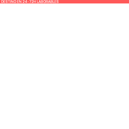
U DESTINO EN 24-72H LABORABLES
U DESTINO EN 24-72H LABORABLES