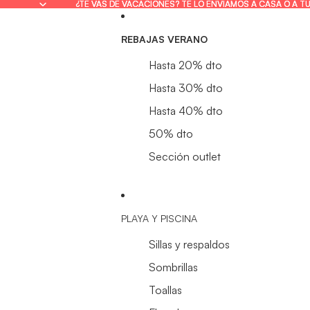
¿TE VAS DE VACACIONES? TE LO ENVIAMOS A CASA O A T
¿TE VAS DE VACACIONES? TE LO ENVIAMOS A CASA O A T
REBAJAS VERANO
Hasta 20% dto
Hasta 30% dto
Hasta 40% dto
50% dto
Sección outlet
PLAYA Y PISCINA
Sillas y respaldos
Sombrillas
Toallas