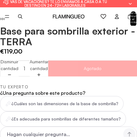
¿TE VAS DE VACACIONES? TE LO ENVIAMOS A CASA O A TU
¿TE VAS DE VACACIONES? TE LO ENVIAMOS A CASA O A TU
DESTINO EN 24-72H LABORABLES
DESTINO EN 24-72H LABORABLES
Total d
artícul
en el
carrito
0
Base para sombrilla exterior -
Abrir
Abrir
Abrir
Abrir
Abrir
Abrir
Abrir
imagen
imagen
imagen
imagen
imagen
imagen
imagen
TERRA
a
a
a
a
a
a
a
pantalla
pantalla
pantalla
pantalla
pantalla
pantalla
pantalla
€119,00
completa
completa
completa
completa
completa
completa
completa
Disminuir
Aumentar
cantidad
cantidad
Agotado
TU EXPERTO
¿Una pregunta sobre este producto?
¿Cuáles son las dimensiones de la base de sombrilla?
¿Es adecuada para sombrillas de diferentes tamaños?