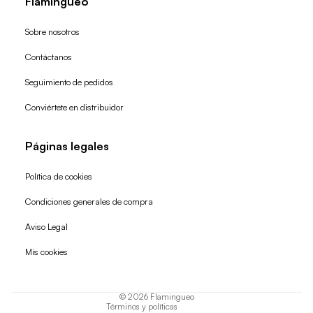
Flamingueo
Sobre nosotros
Contáctanos
Seguimiento de pedidos
Conviértete en distribuidor
Páginas legales
Política de cookies
Condiciones generales de compra
Política de reembolso
Aviso Legal
Política de privacidad
Mis cookies
Términos del servicio
Política de envío
© 2026
Flamingueo
Términos y políticas