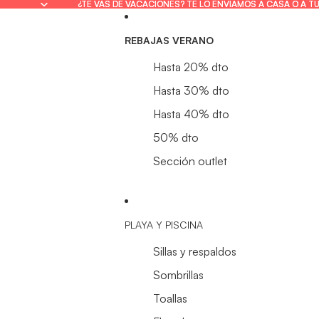
¿TE VAS DE VACACIONES? TE LO ENVIAMOS A CASA O A T
¿TE VAS DE VACACIONES? TE LO ENVIAMOS A CASA O A T
REBAJAS VERANO
Hasta 20% dto
Hasta 30% dto
Hasta 40% dto
50% dto
Sección outlet
PLAYA Y PISCINA
Sillas y respaldos
Sombrillas
Toallas