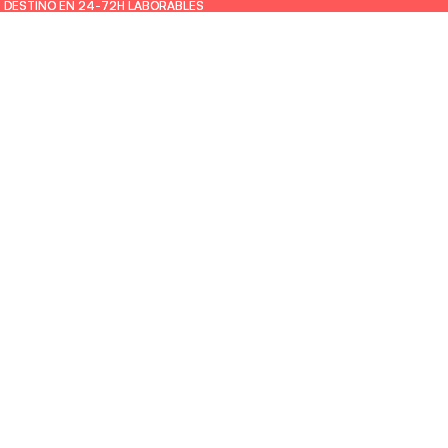
U DESTINO EN 24-72H LABORABLES
U DESTINO EN 24-72H LABORABLES